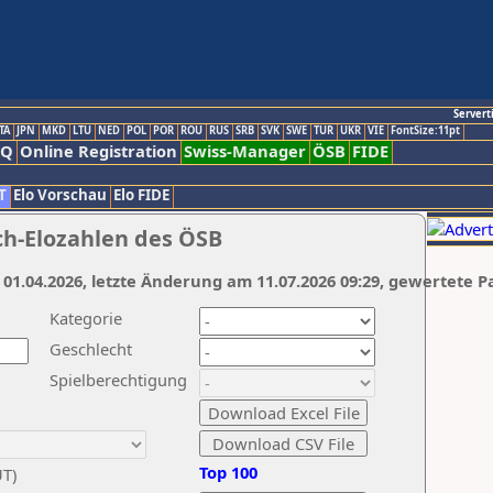
Servert
TA
JPN
MKD
LTU
NED
POL
POR
ROU
RUS
SRB
SVK
SWE
TUR
UKR
VIE
FontSize:11pt
AQ
Online Registration
Swiss-Manager
ÖSB
FIDE
T
Elo Vorschau
Elo FIDE
ch-Elozahlen des ÖSB
 01.04.2026, letzte Änderung am 11.07.2026 09:29, gewertete P
Kategorie
Geschlecht
Spielberechtigung
Top 100
UT)