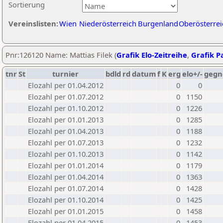
Sortierung
Vereinslisten:
Wien
Niederösterreich
Burgenland
Oberösterrei
Pnr:126120 Name: Mattias Filek (
Grafik Elo-Zeitreihe
,
Grafik Pa
tnr
St
turnier
bdld
rd
datum
f
K
erg
elo+/-
gegn
Elozahl per 01.04.2012
0
0
Elozahl per 01.07.2012
0
1150
Elozahl per 01.10.2012
0
1226
Elozahl per 01.01.2013
0
1285
Elozahl per 01.04.2013
0
1188
Elozahl per 01.07.2013
0
1232
Elozahl per 01.10.2013
0
1142
Elozahl per 01.01.2014
0
1179
Elozahl per 01.04.2014
0
1363
Elozahl per 01.07.2014
0
1428
Elozahl per 01.10.2014
0
1425
Elozahl per 01.01.2015
0
1458
Elozahl per 01.04.2015
0
1453