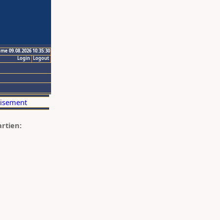
ime 09.08.2026 10:35:30
Login
Logout
artien: