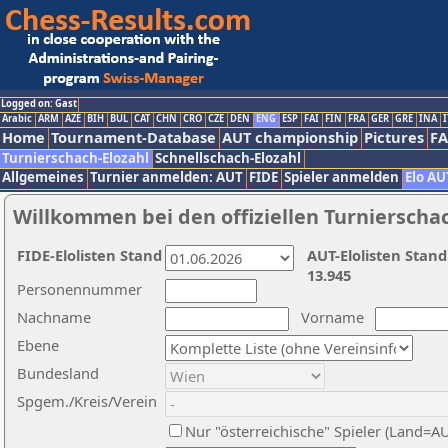
Logged on: Gast
Arabic
ARM
AZE
BIH
BUL
CAT
CHN
CRO
CZE
DEN
ENG
ESP
FAI
FIN
FRA
GER
GRE
INA
I
Home
Tournament-Database
AUT championship
Pictures
F
Turnierschach-Elozahl
Schnellschach-Elozahl
Allgemeines
Turnier anmelden: AUT
FIDE
Spieler anmelden
Elo AU
Willkommen bei den offiziellen Turnierscha
FIDE-Elolisten Stand
AUT-Elolisten Stand
13.945
Personennummer
Nachname
Vorname
Ebene
Bundesland
Spgem./Kreis/Verein
Nur "österreichische" Spieler (Land=A