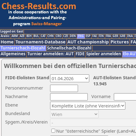
Logged on: Gast
Arabic
ARM
AZE
BIH
BUL
CAT
CHN
CRO
CZE
DEN
ENG
ESP
FAI
FIN
FRA
GER
GRE
INA
I
Home
Tournament-Database
AUT championship
Pictures
F
Turnierschach-Elozahl
Schnellschach-Elozahl
Allgemeines
Turnier anmelden: AUT
FIDE
Spieler anmelden
Elo AU
Willkommen bei den offiziellen Turnierscha
FIDE-Elolisten Stand
AUT-Elolisten Stand
13.945
Personennummer
Nachname
Vorname
Ebene
Bundesland
Spgem./Kreis/Verein
Nur "österreichische" Spieler (Land=A