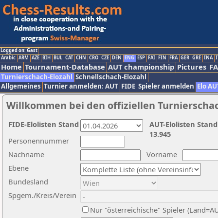
Logged on: Gast
Arabic
ARM
AZE
BIH
BUL
CAT
CHN
CRO
CZE
DEN
ENG
ESP
FAI
FIN
FRA
GER
GRE
INA
I
Home
Tournament-Database
AUT championship
Pictures
F
Turnierschach-Elozahl
Schnellschach-Elozahl
Allgemeines
Turnier anmelden: AUT
FIDE
Spieler anmelden
Elo AU
Willkommen bei den offiziellen Turnierscha
FIDE-Elolisten Stand
AUT-Elolisten Stand
13.945
Personennummer
Nachname
Vorname
Ebene
Bundesland
Spgem./Kreis/Verein
Nur "österreichische" Spieler (Land=A