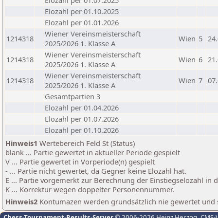
Elozahl per 01.07.2025
Elozahl per 01.10.2025
Elozahl per 01.01.2026
Wiener Vereinsmeisterschaft
1214318
Wien
5
24
2025/2026 1. Klasse A
Wiener Vereinsmeisterschaft
1214318
Wien
6
21
2025/2026 1. Klasse A
Wiener Vereinsmeisterschaft
1214318
Wien
7
07
2025/2026 1. Klasse A
Gesamtpartien 3
Elozahl per 01.04.2026
Elozahl per 01.07.2026
Elozahl per 01.10.2026
Hinweis1
Wertebereich Feld St (Status)
blank ... Partie gewertet in aktueller Periode gespielt
V ... Partie gewertet in Vorperiode(n) gespielt
- ... Partie nicht gewertet, da Gegner keine Elozahl hat.
E ... Partie vorgemerkt zur Berechnung der Einstiegselozahl in
K ... Korrektur wegen doppelter Personennummer.
Hinweis2
Kontumazen werden grundsätzlich nie gewertet und sin
Chess-Tournament-Results-Server
© 2006-2026 Heinz Herzog
, CMS-