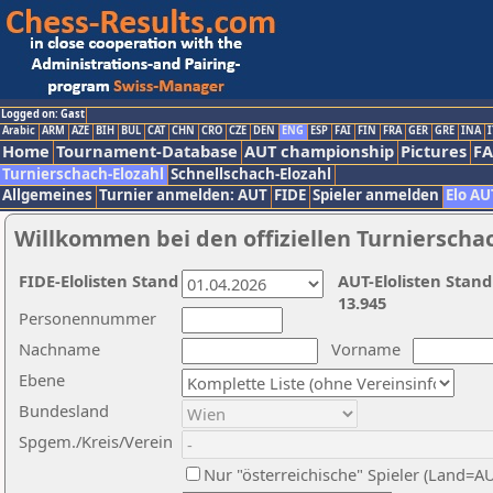
Logged on: Gast
Arabic
ARM
AZE
BIH
BUL
CAT
CHN
CRO
CZE
DEN
ENG
ESP
FAI
FIN
FRA
GER
GRE
INA
I
Home
Tournament-Database
AUT championship
Pictures
F
Turnierschach-Elozahl
Schnellschach-Elozahl
Allgemeines
Turnier anmelden: AUT
FIDE
Spieler anmelden
Elo AU
Willkommen bei den offiziellen Turnierscha
FIDE-Elolisten Stand
AUT-Elolisten Stand
13.945
Personennummer
Nachname
Vorname
Ebene
Bundesland
Spgem./Kreis/Verein
Nur "österreichische" Spieler (Land=A