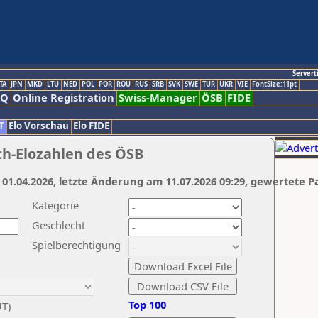
Servert
TA
JPN
MKD
LTU
NED
POL
POR
ROU
RUS
SRB
SVK
SWE
TUR
UKR
VIE
FontSize:11pt
AQ
Online Registration
Swiss-Manager
ÖSB
FIDE
T
Elo Vorschau
Elo FIDE
ch-Elozahlen des ÖSB
 01.04.2026, letzte Änderung am 11.07.2026 09:29, gewertete P
Kategorie
Geschlecht
Spielberechtigung
Top 100
UT)