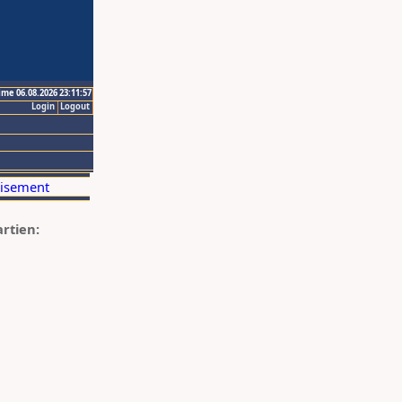
ime 06.08.2026 23:11:57
Login
Logout
artien: