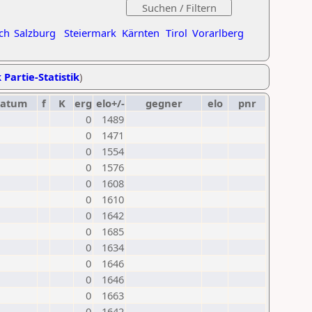
ch
Salzburg
Steiermark
Kärnten
Tirol
Vorarlberg
 Partie-Statistik
)
datum
f
K
erg
elo+/-
gegner
elo
pnr
0
1489
0
1471
0
1554
0
1576
0
1608
0
1610
0
1642
0
1685
0
1634
0
1646
0
1646
0
1663
0
1642