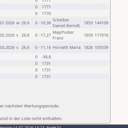
0
1771
0
1771
0
1770
Scheiber
.01.2026
w
26.6
0
-10,36
1853
144109
Daniel Berndt
Mayrhuber
.02.2026
s
26.6
0
-17,27
1659
117016
Franz
.03.2026
s
26.6
0
-11,16
Horvath Maria
1826
105539
0
-38,8
0
1731
0
1731
0
1731
 der nächsten Wertungsperiode.
d in der Liste nicht enthalten.
Version 14.07.2026 13:23, Node S1