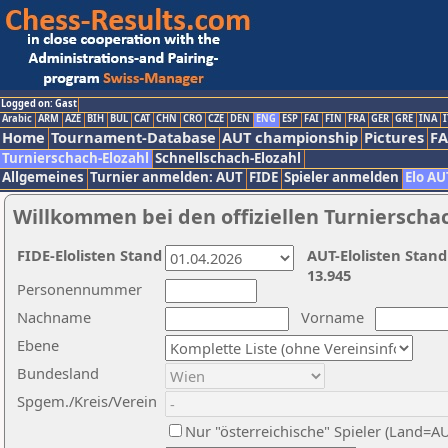
Logged on: Gast
Arabic
ARM
AZE
BIH
BUL
CAT
CHN
CRO
CZE
DEN
ENG
ESP
FAI
FIN
FRA
GER
GRE
INA
I
Home
Tournament-Database
AUT championship
Pictures
F
Turnierschach-Elozahl
Schnellschach-Elozahl
Allgemeines
Turnier anmelden: AUT
FIDE
Spieler anmelden
Elo AU
Willkommen bei den offiziellen Turnierscha
FIDE-Elolisten Stand
AUT-Elolisten Stand
13.945
Personennummer
Nachname
Vorname
Ebene
Bundesland
Spgem./Kreis/Verein
Nur "österreichische" Spieler (Land=A