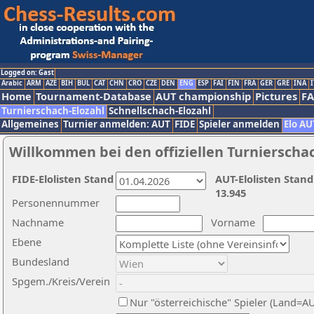
Logged on: Gast
Arabic
ARM
AZE
BIH
BUL
CAT
CHN
CRO
CZE
DEN
ENG
ESP
FAI
FIN
FRA
GER
GRE
INA
I
Home
Tournament-Database
AUT championship
Pictures
F
Turnierschach-Elozahl
Schnellschach-Elozahl
Allgemeines
Turnier anmelden: AUT
FIDE
Spieler anmelden
Elo AU
Willkommen bei den offiziellen Turnierscha
FIDE-Elolisten Stand
AUT-Elolisten Stand
13.945
Personennummer
Nachname
Vorname
Ebene
Bundesland
Spgem./Kreis/Verein
Nur "österreichische" Spieler (Land=A