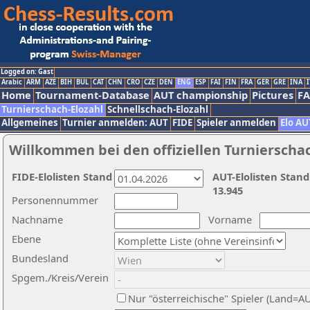
Logged on: Gast
Arabic
ARM
AZE
BIH
BUL
CAT
CHN
CRO
CZE
DEN
ENG
ESP
FAI
FIN
FRA
GER
GRE
INA
I
Home
Tournament-Database
AUT championship
Pictures
F
Turnierschach-Elozahl
Schnellschach-Elozahl
Allgemeines
Turnier anmelden: AUT
FIDE
Spieler anmelden
Elo AU
Willkommen bei den offiziellen Turnierscha
FIDE-Elolisten Stand
AUT-Elolisten Stand
13.945
Personennummer
Nachname
Vorname
Ebene
Bundesland
Spgem./Kreis/Verein
Nur "österreichische" Spieler (Land=A