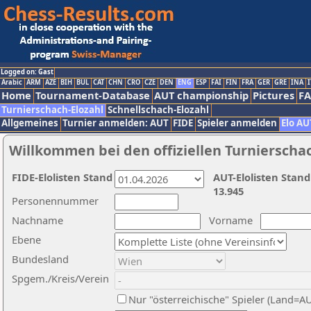
Logged on: Gast
Arabic
ARM
AZE
BIH
BUL
CAT
CHN
CRO
CZE
DEN
ENG
ESP
FAI
FIN
FRA
GER
GRE
INA
I
Home
Tournament-Database
AUT championship
Pictures
F
Turnierschach-Elozahl
Schnellschach-Elozahl
Allgemeines
Turnier anmelden: AUT
FIDE
Spieler anmelden
Elo AU
Willkommen bei den offiziellen Turnierscha
FIDE-Elolisten Stand
AUT-Elolisten Stand
13.945
Personennummer
Nachname
Vorname
Ebene
Bundesland
Spgem./Kreis/Verein
Nur "österreichische" Spieler (Land=A