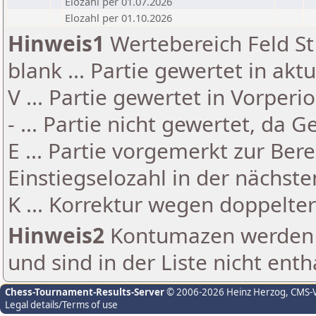
Elozahl per 01.07.2026
Elozahl per 01.10.2026
Hinweis1
Wertebereich Feld St 
blank ... Partie gewertet in akt
V ... Partie gewertet in Vorperi
- ... Partie nicht gewertet, da 
E ... Partie vorgemerkt zur Be
Einstiegselozahl in der nächst
K ... Korrektur wegen doppelt
Hinweis2
Kontumazen werden g
und sind in der Liste nicht enth
Chess-Tournament-Results-Server
© 2006-2026 Heinz Herzog
, CMS-
Legal details/Terms of use