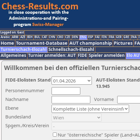
Logged on: Gast
Arabic
ARM
AZE
BIH
BUL
CAT
CHN
CRO
CZE
DEN
ENG
ESP
FAI
FIN
FRA
GER
GRE
INA
I
Home
Tournament-Database
AUT championship
Pictures
F
Turnierschach-Elozahl
Schnellschach-Elozahl
Allgemeines
Turnier anmelden: AUT
FIDE
Spieler anmelden
Elo AU
Willkommen bei den offiziellen Turnierscha
FIDE-Elolisten Stand
AUT-Elolisten Stand
13.945
Personennummer
Nachname
Vorname
Ebene
Bundesland
Spgem./Kreis/Verein
Nur "österreichische" Spieler (Land=A