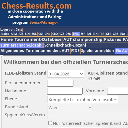
Logged on: Gast
Arabic
ARM
AZE
BIH
BUL
CAT
CHN
CRO
CZE
DEN
ENG
ESP
FAI
FIN
FRA
GER
GRE
INA
I
Home
Tournament-Database
AUT championship
Pictures
F
Turnierschach-Elozahl
Schnellschach-Elozahl
Allgemeines
Turnier anmelden: AUT
FIDE
Spieler anmelden
Elo AU
Willkommen bei den offiziellen Turnierscha
FIDE-Elolisten Stand
AUT-Elolisten Stand
13.945
Personennummer
Nachname
Vorname
Ebene
Bundesland
Spgem./Kreis/Verein
Nur "österreichische" Spieler (Land=A