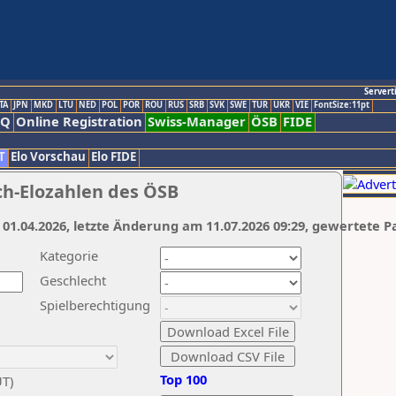
Servert
TA
JPN
MKD
LTU
NED
POL
POR
ROU
RUS
SRB
SVK
SWE
TUR
UKR
VIE
FontSize:11pt
AQ
Online Registration
Swiss-Manager
ÖSB
FIDE
T
Elo Vorschau
Elo FIDE
ch-Elozahlen des ÖSB
 01.04.2026, letzte Änderung am 11.07.2026 09:29, gewertete P
Kategorie
Geschlecht
Spielberechtigung
Top 100
UT)