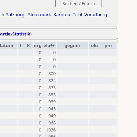
ch
Salzburg
Steiermark
Kärnten
Tirol
Vorarlberg
artie-Statistik
)
datum
f
K
erg
elo+/-
gegner
elo
pnr
0
0
0
0
0
0
0
800
0
824
0
873
0
883
0
939
0
945
0
949
0
968
0
1036
0
956