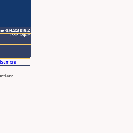
ime 06.08.2026 23:59:20
Login
Logout
artien: