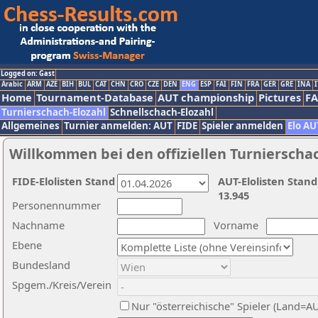
Logged on: Gast
Arabic
ARM
AZE
BIH
BUL
CAT
CHN
CRO
CZE
DEN
ENG
ESP
FAI
FIN
FRA
GER
GRE
INA
I
Home
Tournament-Database
AUT championship
Pictures
F
Turnierschach-Elozahl
Schnellschach-Elozahl
Allgemeines
Turnier anmelden: AUT
FIDE
Spieler anmelden
Elo AU
Willkommen bei den offiziellen Turnierscha
FIDE-Elolisten Stand
AUT-Elolisten Stand
13.945
Personennummer
Nachname
Vorname
Ebene
Bundesland
Spgem./Kreis/Verein
Nur "österreichische" Spieler (Land=A