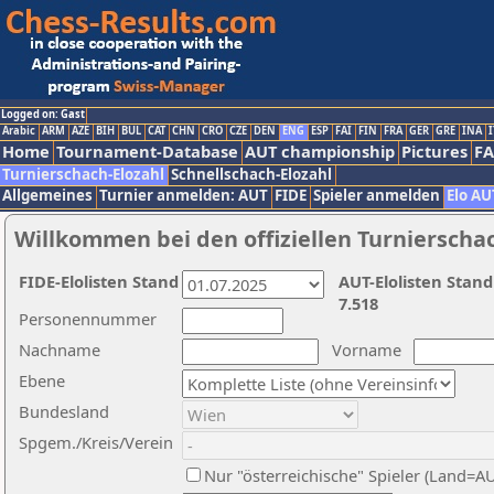
Logged on: Gast
Arabic
ARM
AZE
BIH
BUL
CAT
CHN
CRO
CZE
DEN
ENG
ESP
FAI
FIN
FRA
GER
GRE
INA
I
Home
Tournament-Database
AUT championship
Pictures
F
Turnierschach-Elozahl
Schnellschach-Elozahl
Allgemeines
Turnier anmelden: AUT
FIDE
Spieler anmelden
Elo AU
Willkommen bei den offiziellen Turnierscha
FIDE-Elolisten Stand
AUT-Elolisten Stand
7.518
Personennummer
Nachname
Vorname
Ebene
Bundesland
Spgem./Kreis/Verein
Nur "österreichische" Spieler (Land=A