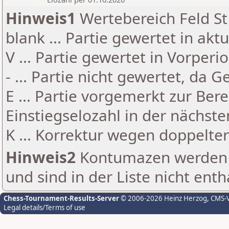
Hinweis1
Wertebereich Feld St 
blank ... Partie gewertet in akt
V ... Partie gewertet in Vorperi
- ... Partie nicht gewertet, da 
E ... Partie vorgemerkt zur Be
Einstiegselozahl in der nächst
K ... Korrektur wegen doppelt
Hinweis2
Kontumazen werden g
und sind in der Liste nicht enth
Chess-Tournament-Results-Server
© 2006-2026 Heinz Herzog
, CMS-
Legal details/Terms of use