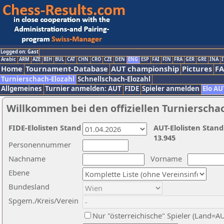
Logged on: Gast
Arabic
ARM
AZE
BIH
BUL
CAT
CHN
CRO
CZE
DEN
ENG
ESP
FAI
FIN
FRA
GER
GRE
INA
I
Home
Tournament-Database
AUT championship
Pictures
F
Turnierschach-Elozahl
Schnellschach-Elozahl
Allgemeines
Turnier anmelden: AUT
FIDE
Spieler anmelden
Elo AU
Willkommen bei den offiziellen Turnierscha
FIDE-Elolisten Stand
AUT-Elolisten Stand
13.945
Personennummer
Nachname
Vorname
Ebene
Bundesland
Spgem./Kreis/Verein
Nur "österreichische" Spieler (Land=A