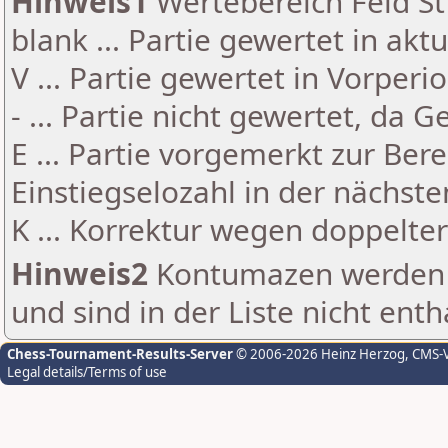
Hinweis1
Wertebereich Feld St 
blank ... Partie gewertet in akt
V ... Partie gewertet in Vorperi
- ... Partie nicht gewertet, da 
E ... Partie vorgemerkt zur Be
Einstiegselozahl in der nächst
K ... Korrektur wegen doppelt
Hinweis2
Kontumazen werden g
und sind in der Liste nicht enth
Chess-Tournament-Results-Server
© 2006-2026 Heinz Herzog
, CMS-
Legal details/Terms of use