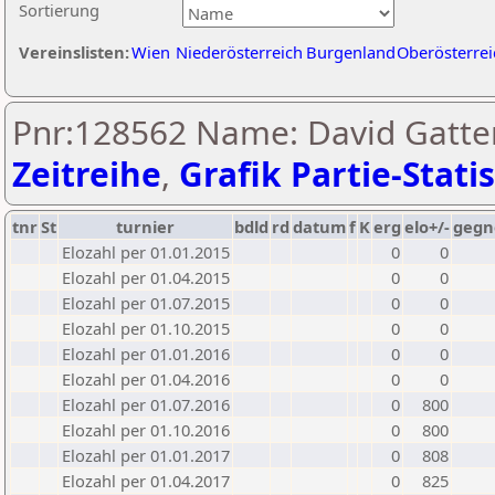
Sortierung
Vereinslisten:
Wien
Niederösterreich
Burgenland
Oberösterrei
Pnr:128562 Name: David Gatter
Zeitreihe
,
Grafik Partie-Statis
tnr
St
turnier
bdld
rd
datum
f
K
erg
elo+/-
gegn
Elozahl per 01.01.2015
0
0
Elozahl per 01.04.2015
0
0
Elozahl per 01.07.2015
0
0
Elozahl per 01.10.2015
0
0
Elozahl per 01.01.2016
0
0
Elozahl per 01.04.2016
0
0
Elozahl per 01.07.2016
0
800
Elozahl per 01.10.2016
0
800
Elozahl per 01.01.2017
0
808
Elozahl per 01.04.2017
0
825