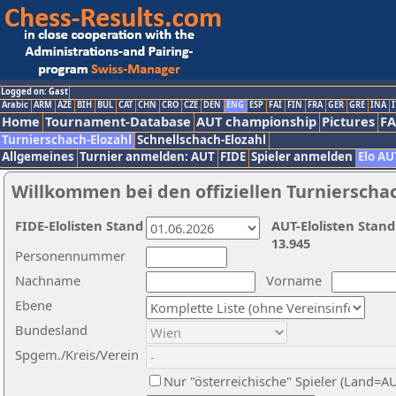
Logged on: Gast
Arabic
ARM
AZE
BIH
BUL
CAT
CHN
CRO
CZE
DEN
ENG
ESP
FAI
FIN
FRA
GER
GRE
INA
I
Home
Tournament-Database
AUT championship
Pictures
F
Turnierschach-Elozahl
Schnellschach-Elozahl
Allgemeines
Turnier anmelden: AUT
FIDE
Spieler anmelden
Elo AU
Willkommen bei den offiziellen Turnierscha
FIDE-Elolisten Stand
AUT-Elolisten Stand
13.945
Personennummer
Nachname
Vorname
Ebene
Bundesland
Spgem./Kreis/Verein
Nur "österreichische" Spieler (Land=A