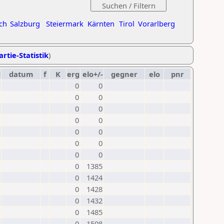
ch
Salzburg
Steiermark
Kärnten
Tirol
Vorarlberg
artie-Statistik
)
d
datum
f
K
erg
elo+/-
gegner
elo
pnr
0
0
0
0
0
0
0
0
0
0
0
0
0
0
0
1385
0
1424
0
1428
0
1432
0
1485
0
1508