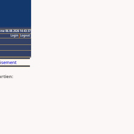
ime 06.08.2026 14:43:37
Login
Logout
artien: