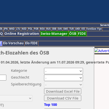
Servert
TA
JPN
MKD
LTU
NED
POL
POR
ROU
RUS
SRB
SVK
SWE
TUR
UKR
VIE
FontSize:11pt
AQ
Online Registration
Swiss-Manager
ÖSB
FIDE
T
Elo Vorschau
Elo FIDE
ch-Elozahlen des ÖSB
 01.04.2026, letzte Änderung am 11.07.2026 09:29, gewertete P
Kategorie
Geschlecht
Spielberechtigung
Top 100
UT)