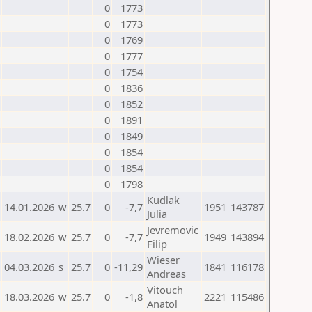
0
1773
0
1773
0
1769
0
1777
0
1754
0
1836
0
1852
0
1891
0
1849
0
1854
0
1854
0
1798
Kudlak
14.01.2026
w
25.7
0
-7,7
1951
143787
Julia
Jevremovic
18.02.2026
w
25.7
0
-7,7
1949
143894
Filip
Wieser
04.03.2026
s
25.7
0
-11,29
1841
116178
Andreas
Vitouch
18.03.2026
w
25.7
0
-1,8
2221
115486
Anatol