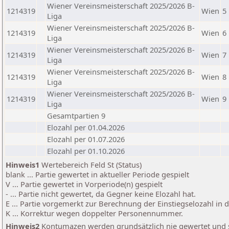
Wiener Vereinsmeisterschaft 2025/2026 B-
1214319
Wien
5
Liga
Wiener Vereinsmeisterschaft 2025/2026 B-
1214319
Wien
6
Liga
Wiener Vereinsmeisterschaft 2025/2026 B-
1214319
Wien
7
Liga
Wiener Vereinsmeisterschaft 2025/2026 B-
1214319
Wien
8
Liga
Wiener Vereinsmeisterschaft 2025/2026 B-
1214319
Wien
9
Liga
Gesamtpartien 9
Elozahl per 01.04.2026
Elozahl per 01.07.2026
Elozahl per 01.10.2026
Hinweis1
Wertebereich Feld St (Status)
blank ... Partie gewertet in aktueller Periode gespielt
V ... Partie gewertet in Vorperiode(n) gespielt
- ... Partie nicht gewertet, da Gegner keine Elozahl hat.
E ... Partie vorgemerkt zur Berechnung der Einstiegselozahl in
K ... Korrektur wegen doppelter Personennummer.
Hinweis2
Kontumazen werden grundsätzlich nie gewertet und sin