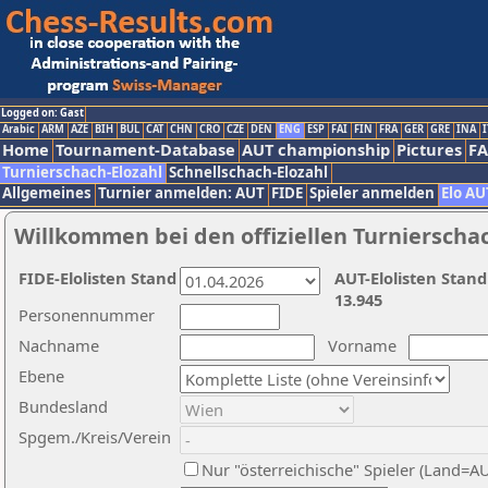
Logged on: Gast
Arabic
ARM
AZE
BIH
BUL
CAT
CHN
CRO
CZE
DEN
ENG
ESP
FAI
FIN
FRA
GER
GRE
INA
I
Home
Tournament-Database
AUT championship
Pictures
F
Turnierschach-Elozahl
Schnellschach-Elozahl
Allgemeines
Turnier anmelden: AUT
FIDE
Spieler anmelden
Elo AU
Willkommen bei den offiziellen Turnierscha
FIDE-Elolisten Stand
AUT-Elolisten Stand
13.945
Personennummer
Nachname
Vorname
Ebene
Bundesland
Spgem./Kreis/Verein
Nur "österreichische" Spieler (Land=A