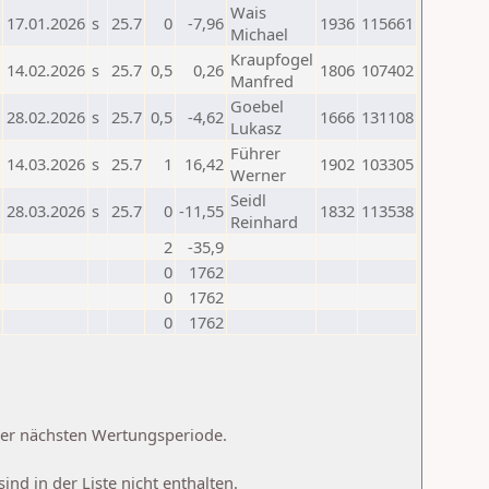
Wais
17.01.2026
s
25.7
0
-7,96
1936
115661
Michael
Kraupfogel
14.02.2026
s
25.7
0,5
0,26
1806
107402
Manfred
Goebel
28.02.2026
s
25.7
0,5
-4,62
1666
131108
Lukasz
Führer
14.03.2026
s
25.7
1
16,42
1902
103305
Werner
Seidl
28.03.2026
s
25.7
0
-11,55
1832
113538
Reinhard
2
-35,9
0
1762
0
1762
0
1762
 der nächsten Wertungsperiode.
d in der Liste nicht enthalten.