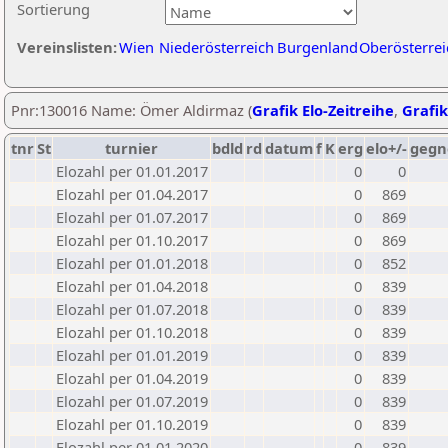
Sortierung
Vereinslisten:
Wien
Niederösterreich
Burgenland
Oberösterrei
Pnr:130016 Name: Ömer Aldirmaz (
Grafik Elo-Zeitreihe
,
Grafik
tnr
St
turnier
bdld
rd
datum
f
K
erg
elo+/-
gegn
Elozahl per 01.01.2017
0
0
Elozahl per 01.04.2017
0
869
Elozahl per 01.07.2017
0
869
Elozahl per 01.10.2017
0
869
Elozahl per 01.01.2018
0
852
Elozahl per 01.04.2018
0
839
Elozahl per 01.07.2018
0
839
Elozahl per 01.10.2018
0
839
Elozahl per 01.01.2019
0
839
Elozahl per 01.04.2019
0
839
Elozahl per 01.07.2019
0
839
Elozahl per 01.10.2019
0
839
Elozahl per 01.01.2020
0
839