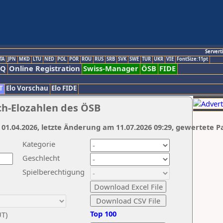
Servert
TA
JPN
MKD
LTU
NED
POL
POR
ROU
RUS
SRB
SVK
SWE
TUR
UKR
VIE
FontSize:11pt
AQ
Online Registration
Swiss-Manager
ÖSB
FIDE
T
Elo Vorschau
Elo FIDE
ch-Elozahlen des ÖSB
 01.04.2026, letzte Änderung am 11.07.2026 09:29, gewertete P
Kategorie
Geschlecht
Spielberechtigung
Top 100
UT)