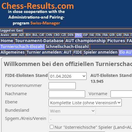
Logged on: Gast
Arabic
ARM
AZE
BIH
BUL
CAT
CHN
CRO
CZE
DEN
ENG
ESP
FAI
FIN
FRA
GER
GRE
INA
I
Home
Tournament-Database
AUT championship
Pictures
F
Turnierschach-Elozahl
Schnellschach-Elozahl
Allgemeines
Turnier anmelden: AUT
FIDE
Spieler anmelden
Elo AU
Willkommen bei den offiziellen Turnierscha
FIDE-Elolisten Stand
AUT-Elolisten Stand
13.945
Personennummer
Nachname
Vorname
Ebene
Bundesland
Spgem./Kreis/Verein
Nur "österreichische" Spieler (Land=A