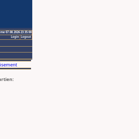
ime 07.08.2026 23:35:00
Login
Logout
artien: