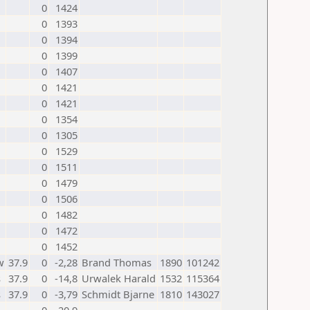
0
1424
0
1393
0
1394
0
1399
0
1407
0
1421
0
1421
0
1354
0
1305
0
1529
0
1511
0
1479
0
1506
0
1482
0
1472
0
1452
w
37.9
0
-2,28
Brand Thomas
1890
101242
s
37.9
0
-14,8
Urwalek Harald
1532
115364
s
37.9
0
-3,79
Schmidt Bjarne
1810
143027