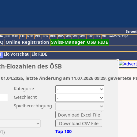
Servert
TA
JPN
MKD
LTU
NED
POL
POR
ROU
RUS
SRB
SVK
SWE
TUR
UKR
VIE
FontSize:11pt
AQ
Online Registration
Swiss-Manager
ÖSB
FIDE
T
Elo Vorschau
Elo FIDE
ch-Elozahlen des ÖSB
 01.04.2026, letzte Änderung am 11.07.2026 09:29, gewertete P
Kategorie
Geschlecht
Spielberechtigung
Top 100
UT)