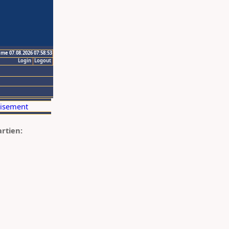
ime 07.08.2026 07:58:53
Login
Logout
artien: