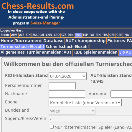
Logged on: Gast
Arabic
ARM
AZE
BIH
BUL
CAT
CHN
CRO
CZE
DEN
ENG
ESP
FAI
FIN
FRA
GER
GRE
INA
I
Home
Tournament-Database
AUT championship
Pictures
F
Turnierschach-Elozahl
Schnellschach-Elozahl
Allgemeines
Turnier anmelden: AUT
FIDE
Spieler anmelden
Elo AU
Willkommen bei den offiziellen Turnierscha
FIDE-Elolisten Stand
AUT-Elolisten Stand
13.945
Personennummer
Nachname
Vorname
Ebene
Bundesland
Spgem./Kreis/Verein
Nur "österreichische" Spieler (Land=A