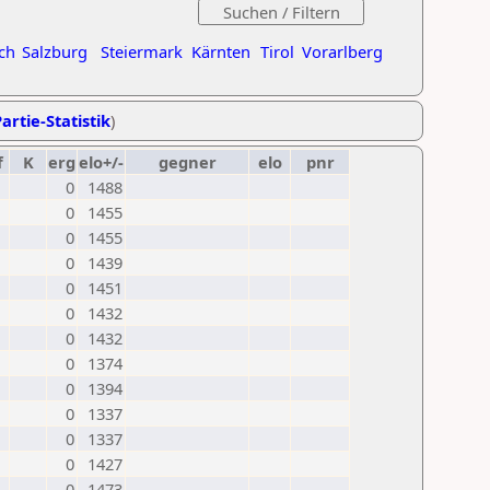
ch
Salzburg
Steiermark
Kärnten
Tirol
Vorarlberg
artie-Statistik
)
f
K
erg
elo+/-
gegner
elo
pnr
0
1488
0
1455
0
1455
0
1439
0
1451
0
1432
0
1432
0
1374
0
1394
0
1337
0
1337
0
1427
0
1473