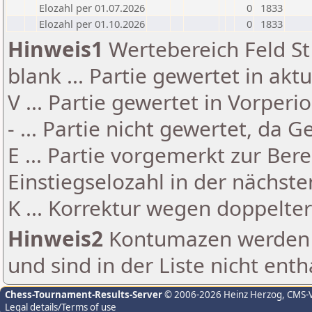
Elozahl per 01.07.2026
0
1833
Elozahl per 01.10.2026
0
1833
Hinweis1
Wertebereich Feld St 
blank ... Partie gewertet in akt
V ... Partie gewertet in Vorperi
- ... Partie nicht gewertet, da 
E ... Partie vorgemerkt zur Be
Einstiegselozahl in der nächst
K ... Korrektur wegen doppelt
Hinweis2
Kontumazen werden g
und sind in der Liste nicht enth
Chess-Tournament-Results-Server
© 2006-2026 Heinz Herzog
, CMS-
Legal details/Terms of use