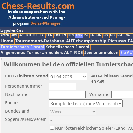
Logged on: Gast
Arabic
ARM
AZE
BIH
BUL
CAT
CHN
CRO
CZE
DEN
ENG
ESP
FAI
FIN
FRA
GER
GRE
INA
I
Home
Tournament-Database
AUT championship
Pictures
F
Turnierschach-Elozahl
Schnellschach-Elozahl
Allgemeines
Turnier anmelden: AUT
FIDE
Spieler anmelden
Elo AU
Willkommen bei den offiziellen Turnierscha
FIDE-Elolisten Stand
AUT-Elolisten Stand
13.945
Personennummer
Nachname
Vorname
Ebene
Bundesland
Spgem./Kreis/Verein
Nur "österreichische" Spieler (Land=A