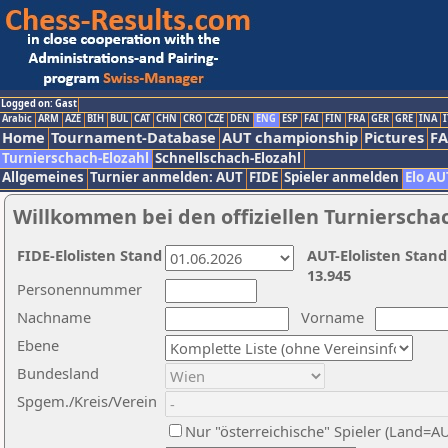
Logged on: Gast
Arabic
ARM
AZE
BIH
BUL
CAT
CHN
CRO
CZE
DEN
ENG
ESP
FAI
FIN
FRA
GER
GRE
INA
I
Home
Tournament-Database
AUT championship
Pictures
F
Turnierschach-Elozahl
Schnellschach-Elozahl
Allgemeines
Turnier anmelden: AUT
FIDE
Spieler anmelden
Elo AU
Willkommen bei den offiziellen Turnierscha
FIDE-Elolisten Stand
AUT-Elolisten Stand
13.945
Personennummer
Nachname
Vorname
Ebene
Bundesland
Spgem./Kreis/Verein
Nur "österreichische" Spieler (Land=A