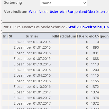
Sortierung
Vereinslisten:
Wien
Niederösterreich
Burgenland
Oberösterrei
Pnr:130969 Name: Eva Maria Schmied (
Grafik Elo-Zeitreihe
,
Gra
tnr
St
turnier
bdld
rd
datum
f
K
erg
elo+/-
gegn
Elozahl per 01.10.2014
0
0
Elozahl per 01.01.2015
0
890
Elozahl per 01.04.2015
0
891
Elozahl per 01.07.2015
0
888
Elozahl per 01.10.2015
0
1113
Elozahl per 01.01.2016
0
1200
Elozahl per 01.04.2016
0
1115
Elozahl per 01.07.2016
0
1155
Elozahl per 01.10.2016
0
1372
Elozahl per 01.01.2017
0
1374
Elozahl per 01.04.2017
0
1376
Elozahl per 01.07.2017
0
1372
Elozahl per 01.10.2017
0
1372