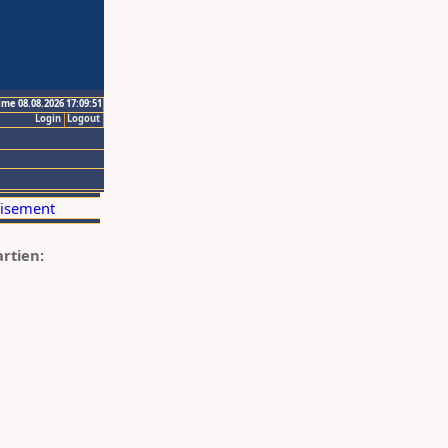
ime 08.08.2026 17:09:51
Login
Logout
artien: