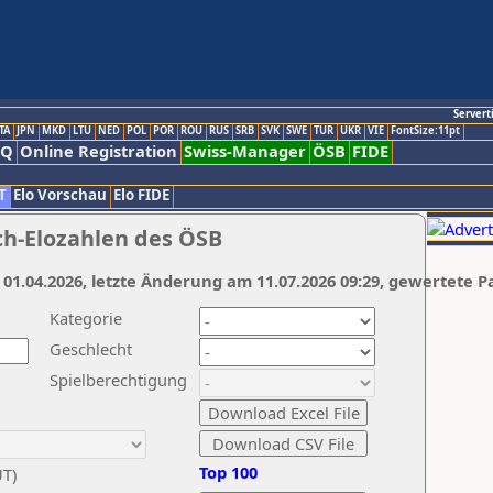
Servert
TA
JPN
MKD
LTU
NED
POL
POR
ROU
RUS
SRB
SVK
SWE
TUR
UKR
VIE
FontSize:11pt
AQ
Online Registration
Swiss-Manager
ÖSB
FIDE
T
Elo Vorschau
Elo FIDE
ch-Elozahlen des ÖSB
 01.04.2026, letzte Änderung am 11.07.2026 09:29, gewertete P
Kategorie
Geschlecht
Spielberechtigung
Top 100
UT)