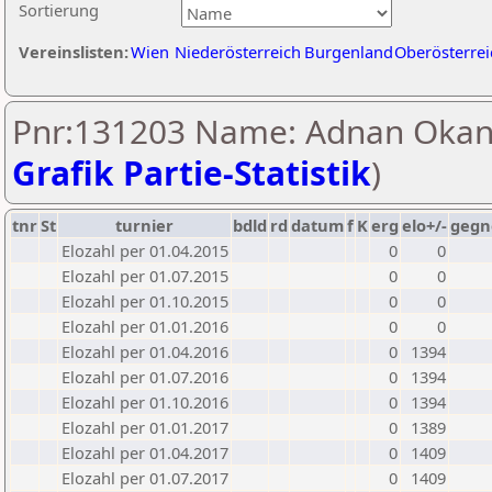
Sortierung
Vereinslisten:
Wien
Niederösterreich
Burgenland
Oberösterrei
Pnr:131203 Name: Adnan Okano
Grafik Partie-Statistik
)
tnr
St
turnier
bdld
rd
datum
f
K
erg
elo+/-
gegn
Elozahl per 01.04.2015
0
0
Elozahl per 01.07.2015
0
0
Elozahl per 01.10.2015
0
0
Elozahl per 01.01.2016
0
0
Elozahl per 01.04.2016
0
1394
Elozahl per 01.07.2016
0
1394
Elozahl per 01.10.2016
0
1394
Elozahl per 01.01.2017
0
1389
Elozahl per 01.04.2017
0
1409
Elozahl per 01.07.2017
0
1409