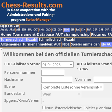
Logged on: Gast
Arabic
ARM
AZE
BIH
BUL
CAT
CHN
CRO
CZE
DEN
ENG
ESP
FAI
FIN
FRA
GER
GRE
INA
I
Home
Tournament-Database
AUT championship
Pictures
F
Turnierschach-Elozahl
Schnellschach-Elozahl
Allgemeines
Turnier anmelden: AUT
FIDE
Spieler anmelden
Elo AU
Willkommen bei den offiziellen Turnierscha
FIDE-Elolisten Stand
AUT-Elolisten Stand
13.945
Personennummer
Nachname
Vorname
Ebene
Bundesland
Spgem./Kreis/Verein
Nur "österreichische" Spieler (Land=A