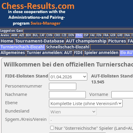
Logged on: Gast
Arabic
ARM
AZE
BIH
BUL
CAT
CHN
CRO
CZE
DEN
ENG
ESP
FAI
FIN
FRA
GER
GRE
INA
I
Home
Tournament-Database
AUT championship
Pictures
F
Turnierschach-Elozahl
Schnellschach-Elozahl
Allgemeines
Turnier anmelden: AUT
FIDE
Spieler anmelden
Elo AU
Willkommen bei den offiziellen Turnierscha
FIDE-Elolisten Stand
AUT-Elolisten Stand
13.945
Personennummer
Nachname
Vorname
Ebene
Bundesland
Spgem./Kreis/Verein
Nur "österreichische" Spieler (Land=A