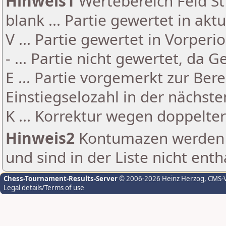
Hinweis1
Wertebereich Feld St 
blank ... Partie gewertet in akt
V ... Partie gewertet in Vorperi
- ... Partie nicht gewertet, da 
E ... Partie vorgemerkt zur Be
Einstiegselozahl in der nächst
K ... Korrektur wegen doppelt
Hinweis2
Kontumazen werden g
und sind in der Liste nicht enth
Chess-Tournament-Results-Server
© 2006-2026 Heinz Herzog
, CMS-
Legal details/Terms of use