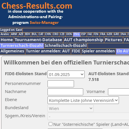
Logged on: Gast
Arabic
ARM
AZE
BIH
BUL
CAT
CHN
CRO
CZE
DEN
ENG
ESP
FAI
FIN
FRA
GER
GRE
INA
I
Home
Tournament-Database
AUT championship
Pictures
F
Turnierschach-Elozahl
Schnellschach-Elozahl
Allgemeines
Turnier anmelden: AUT
FIDE
Spieler anmelden
Elo AU
Willkommen bei den offiziellen Turnierscha
FIDE-Elolisten Stand
AUT-Elolisten Stand
7.518
Personennummer
Nachname
Vorname
Ebene
Bundesland
Spgem./Kreis/Verein
Nur "österreichische" Spieler (Land=A