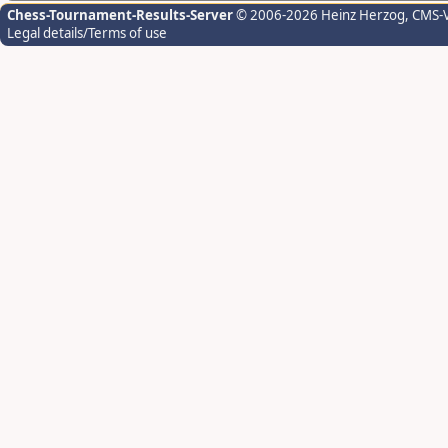
Chess-Tournament-Results-Server
© 2006-2026 Heinz Herzog
, CMS-
Legal details/Terms of use