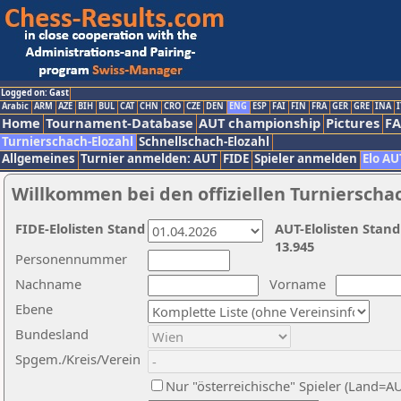
Logged on: Gast
Arabic
ARM
AZE
BIH
BUL
CAT
CHN
CRO
CZE
DEN
ENG
ESP
FAI
FIN
FRA
GER
GRE
INA
I
Home
Tournament-Database
AUT championship
Pictures
F
Turnierschach-Elozahl
Schnellschach-Elozahl
Allgemeines
Turnier anmelden: AUT
FIDE
Spieler anmelden
Elo AU
Willkommen bei den offiziellen Turnierscha
FIDE-Elolisten Stand
AUT-Elolisten Stand
13.945
Personennummer
Nachname
Vorname
Ebene
Bundesland
Spgem./Kreis/Verein
Nur "österreichische" Spieler (Land=A