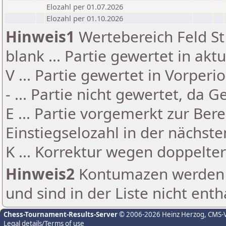
Elozahl per 01.07.2026
Elozahl per 01.10.2026
Hinweis1
Wertebereich Feld St 
blank ... Partie gewertet in akt
V ... Partie gewertet in Vorperi
- ... Partie nicht gewertet, da 
E ... Partie vorgemerkt zur Be
Einstiegselozahl in der nächst
K ... Korrektur wegen doppelt
Hinweis2
Kontumazen werden g
und sind in der Liste nicht enth
Chess-Tournament-Results-Server
© 2006-2026 Heinz Herzog
, CMS-
Legal details/Terms of use