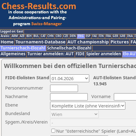
Logged on: Gast
Arabic
ARM
AZE
BIH
BUL
CAT
CHN
CRO
CZE
DEN
ENG
ESP
FAI
FIN
FRA
GER
GRE
INA
I
Home
Tournament-Database
AUT championship
Pictures
F
Turnierschach-Elozahl
Schnellschach-Elozahl
Allgemeines
Turnier anmelden: AUT
FIDE
Spieler anmelden
Elo AU
Willkommen bei den offiziellen Turnierscha
FIDE-Elolisten Stand
AUT-Elolisten Stand
13.945
Personennummer
Nachname
Vorname
Ebene
Bundesland
Spgem./Kreis/Verein
Nur "österreichische" Spieler (Land=A