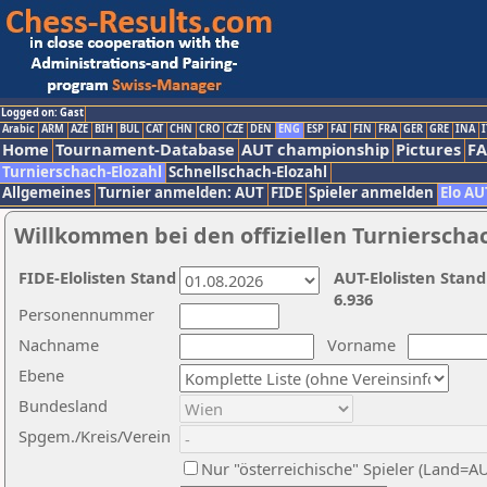
Logged on: Gast
Arabic
ARM
AZE
BIH
BUL
CAT
CHN
CRO
CZE
DEN
ENG
ESP
FAI
FIN
FRA
GER
GRE
INA
I
Home
Tournament-Database
AUT championship
Pictures
F
Turnierschach-Elozahl
Schnellschach-Elozahl
Allgemeines
Turnier anmelden: AUT
FIDE
Spieler anmelden
Elo AU
Willkommen bei den offiziellen Turnierscha
FIDE-Elolisten Stand
AUT-Elolisten Stand
6.936
Personennummer
Nachname
Vorname
Ebene
Bundesland
Spgem./Kreis/Verein
Nur "österreichische" Spieler (Land=A