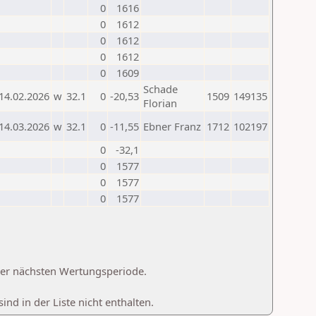
0
1616
0
1612
0
1612
0
1612
0
1609
Schade
14.02.2026
w
32.1
0
-20,53
1509
149135
Florian
14.03.2026
w
32.1
0
-11,55
Ebner Franz
1712
102197
0
-32,1
0
1577
0
1577
0
1577
 der nächsten Wertungsperiode.
d in der Liste nicht enthalten.