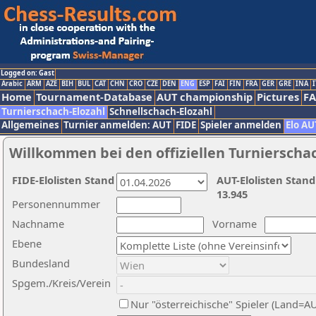
Logged on: Gast
Arabic
ARM
AZE
BIH
BUL
CAT
CHN
CRO
CZE
DEN
ENG
ESP
FAI
FIN
FRA
GER
GRE
INA
I
Home
Tournament-Database
AUT championship
Pictures
F
Turnierschach-Elozahl
Schnellschach-Elozahl
Allgemeines
Turnier anmelden: AUT
FIDE
Spieler anmelden
Elo AU
Willkommen bei den offiziellen Turnierscha
FIDE-Elolisten Stand
AUT-Elolisten Stand
13.945
Personennummer
Nachname
Vorname
Ebene
Bundesland
Spgem./Kreis/Verein
Nur "österreichische" Spieler (Land=A