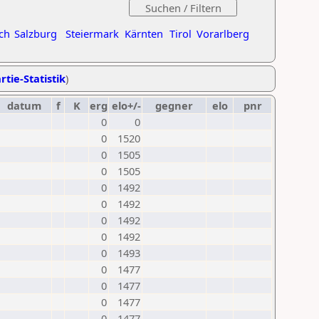
ch
Salzburg
Steiermark
Kärnten
Tirol
Vorarlberg
rtie-Statistik
)
datum
f
K
erg
elo+/-
gegner
elo
pnr
0
0
0
1520
0
1505
0
1505
0
1492
0
1492
0
1492
0
1492
0
1493
0
1477
0
1477
0
1477
0
1477