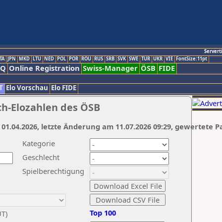
Servert
TA
JPN
MKD
LTU
NED
POL
POR
ROU
RUS
SRB
SVK
SWE
TUR
UKR
VIE
FontSize:11pt
AQ
Online Registration
Swiss-Manager
ÖSB
FIDE
T
Elo Vorschau
Elo FIDE
ch-Elozahlen des ÖSB
 01.04.2026, letzte Änderung am 11.07.2026 09:29, gewertete P
Kategorie
Geschlecht
Spielberechtigung
Top 100
UT)