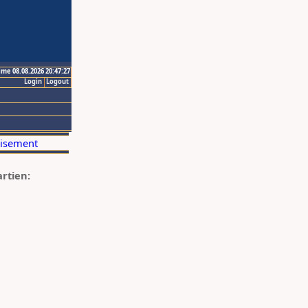
ime 08.08.2026 20:47:27
Login
Logout
artien: