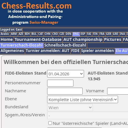
Logged on: Gast
Arabic
ARM
AZE
BIH
BUL
CAT
CHN
CRO
CZE
DEN
ENG
ESP
FAI
FIN
FRA
GER
GRE
INA
I
Home
Tournament-Database
AUT championship
Pictures
F
Turnierschach-Elozahl
Schnellschach-Elozahl
Allgemeines
Turnier anmelden: AUT
FIDE
Spieler anmelden
Elo AU
Willkommen bei den offiziellen Turnierscha
FIDE-Elolisten Stand
AUT-Elolisten Stand
13.945
Personennummer
Nachname
Vorname
Ebene
Bundesland
Spgem./Kreis/Verein
Nur "österreichische" Spieler (Land=A