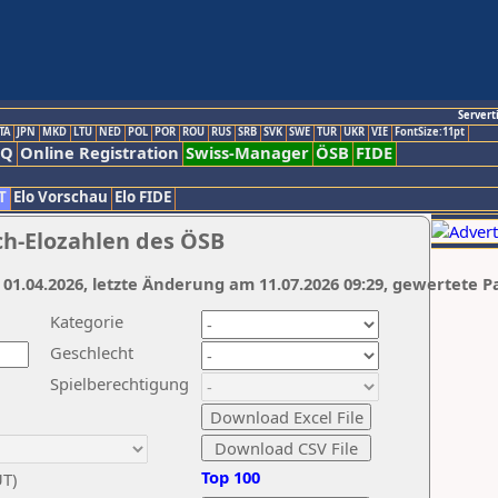
Servert
TA
JPN
MKD
LTU
NED
POL
POR
ROU
RUS
SRB
SVK
SWE
TUR
UKR
VIE
FontSize:11pt
AQ
Online Registration
Swiss-Manager
ÖSB
FIDE
T
Elo Vorschau
Elo FIDE
ch-Elozahlen des ÖSB
 01.04.2026, letzte Änderung am 11.07.2026 09:29, gewertete P
Kategorie
Geschlecht
Spielberechtigung
Top 100
UT)