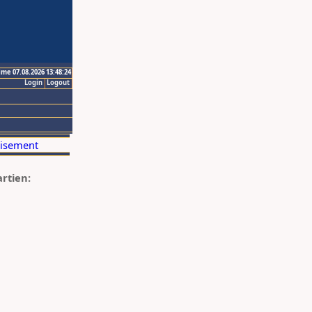
ime 07.08.2026 13:48:24
Login
Logout
artien: