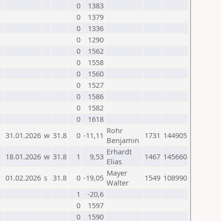
0
1383
0
1379
0
1336
0
1290
0
1562
0
1558
0
1560
0
1527
0
1586
0
1582
0
1618
Rohr
31.01.2026
w
31.8
0
-11,11
1731
144905
Benjamin
Erhardt
18.01.2026
w
31.8
1
9,53
1467
145660
Elias
Mayer
01.02.2026
s
31.8
0
-19,05
1549
108990
Walter
1
-20,6
0
1597
0
1590