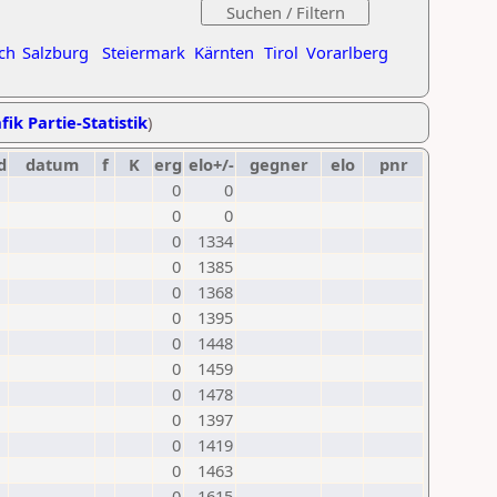
ch
Salzburg
Steiermark
Kärnten
Tirol
Vorarlberg
fik Partie-Statistik
)
d
datum
f
K
erg
elo+/-
gegner
elo
pnr
0
0
0
0
0
1334
0
1385
0
1368
0
1395
0
1448
0
1459
0
1478
0
1397
0
1419
0
1463
0
1615