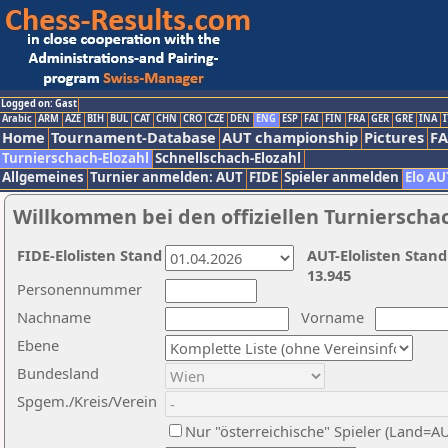
Logged on: Gast
Arabic
ARM
AZE
BIH
BUL
CAT
CHN
CRO
CZE
DEN
ENG
ESP
FAI
FIN
FRA
GER
GRE
INA
I
Home
Tournament-Database
AUT championship
Pictures
F
Turnierschach-Elozahl
Schnellschach-Elozahl
Allgemeines
Turnier anmelden: AUT
FIDE
Spieler anmelden
Elo AU
Willkommen bei den offiziellen Turnierscha
FIDE-Elolisten Stand
AUT-Elolisten Stand
13.945
Personennummer
Nachname
Vorname
Ebene
Bundesland
Spgem./Kreis/Verein
Nur "österreichische" Spieler (Land=A