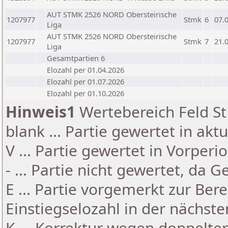
AUT STMK 2526 NORD Obersteirische
1207977
Stmk
6
07.
Liga
AUT STMK 2526 NORD Obersteirische
1207977
Stmk
7
21.
Liga
Gesamtpartien 6
Elozahl per 01.04.2026
Elozahl per 01.07.2026
Elozahl per 01.10.2026
Hinweis1
Wertebereich Feld St 
blank ... Partie gewertet in akt
V ... Partie gewertet in Vorperi
- ... Partie nicht gewertet, da 
E ... Partie vorgemerkt zur Be
Einstiegselozahl in der nächst
K ... Korrektur wegen doppelt