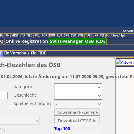
Servert
TA
JPN
MKD
LTU
NED
POL
POR
ROU
RUS
SRB
SVK
SWE
TUR
UKR
VIE
FontSize:11pt
AQ
Online Registration
Swiss-Manager
ÖSB
FIDE
T
Elo Vorschau
Elo FIDE
ch-Elozahlen des ÖSB
 01.04.2026, letzte Änderung am 11.07.2026 09:29, gewertete P
Kategorie
Geschlecht
Spielberechtigung
Top 100
UT)