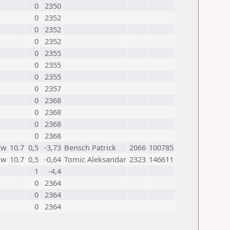
0
2350
0
2352
0
2352
0
2352
0
2355
0
2355
0
2355
0
2357
0
2368
0
2368
0
2368
0
2368
w
10.7
0,5
-3,73
Bensch Patrick
2066
100785
w
10.7
0,5
-0,64
Tomic Aleksandar
2323
146611
1
-4,4
0
2364
0
2364
0
2364