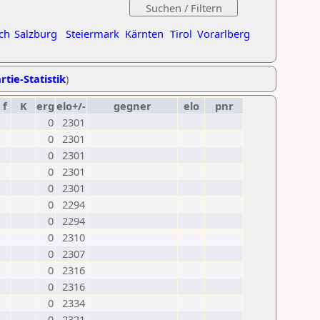
ch
Salzburg
Steiermark
Kärnten
Tirol
Vorarlberg
rtie-Statistik
)
f
K
erg
elo+/-
gegner
elo
pnr
0
2301
0
2301
0
2301
0
2301
0
2301
0
2294
0
2294
0
2310
0
2307
0
2316
0
2316
0
2334
0
2321