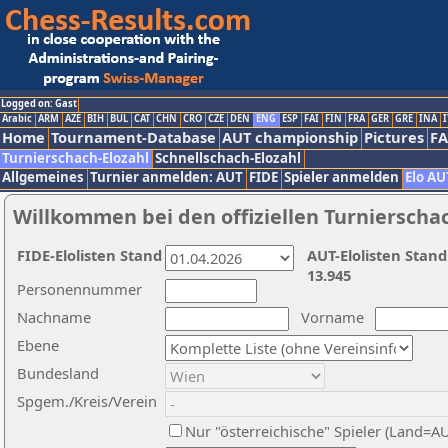
Logged on: Gast
Arabic
ARM
AZE
BIH
BUL
CAT
CHN
CRO
CZE
DEN
ENG
ESP
FAI
FIN
FRA
GER
GRE
INA
I
Home
Tournament-Database
AUT championship
Pictures
F
Turnierschach-Elozahl
Schnellschach-Elozahl
Allgemeines
Turnier anmelden: AUT
FIDE
Spieler anmelden
Elo AU
Willkommen bei den offiziellen Turnierscha
FIDE-Elolisten Stand
AUT-Elolisten Stand
13.945
Personennummer
Nachname
Vorname
Ebene
Bundesland
Spgem./Kreis/Verein
Nur "österreichische" Spieler (Land=A