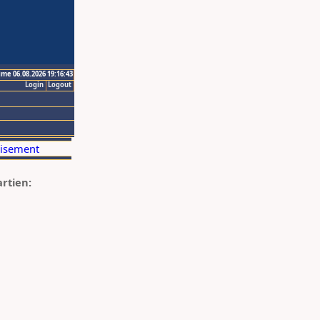
ime 06.08.2026 19:16:43
Login
Logout
artien: