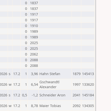
0
1837
0
1837
0
1917
0
1917
0
1910
0
1989
0
1989
0
2025
0
2025
0
2062
0
2088
0
2088
.2026
s
17.2
1
3,96
Hahn Stefan
1879
145413
Gschwandtl
.2026
w
17.2
1
6,54
1997
133620
Alexander
.2026
s
17.2
0,5
-1,2
Schneider Aron
2041
145184
.2026
w
17.2
1
8,78
Maier Tobias
2092
134305