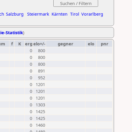
ch
Salzburg
Steiermark
Kärnten
Tirol
Vorarlberg
ie-Statistik
)
um
f
K
erg
elo+/-
gegner
elo
pnr
0
800
0
800
0
800
0
891
0
952
0
1201
0
1201
0
1201
0
1303
0
1425
0
1425
0
1460
0
1480