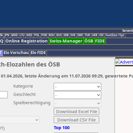
Servert
TA
JPN
MKD
LTU
NED
POL
POR
ROU
RUS
SRB
SVK
SWE
TUR
UKR
VIE
FontSize:11pt
AQ
Online Registration
Swiss-Manager
ÖSB
FIDE
T
Elo Vorschau
Elo FIDE
ch-Elozahlen des ÖSB
 01.04.2026, letzte Änderung am 11.07.2026 09:29, gewertete P
Kategorie
Geschlecht
Spielberechtigung
Top 100
UT)