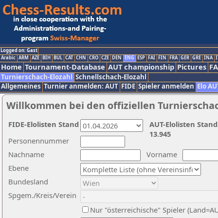
Logged on: Gast
Arabic
ARM
AZE
BIH
BUL
CAT
CHN
CRO
CZE
DEN
ENG
ESP
FAI
FIN
FRA
GER
GRE
INA
I
Home
Tournament-Database
AUT championship
Pictures
F
Turnierschach-Elozahl
Schnellschach-Elozahl
Allgemeines
Turnier anmelden: AUT
FIDE
Spieler anmelden
Elo AU
Willkommen bei den offiziellen Turnierscha
FIDE-Elolisten Stand
AUT-Elolisten Stand
13.945
Personennummer
Nachname
Vorname
Ebene
Bundesland
Spgem./Kreis/Verein
Nur "österreichische" Spieler (Land=A