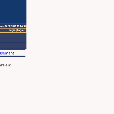
ime 07.08.2026 12:04:35
Login
Logout
artien: