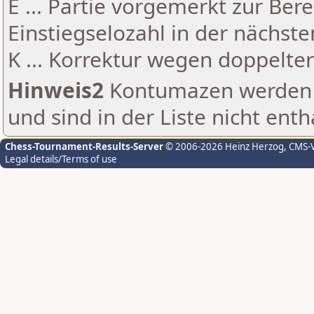
E ... Partie vorgemerkt zur Be
Einstiegselozahl in der nächst
K ... Korrektur wegen doppelt
Hinweis2
Kontumazen werden g
und sind in der Liste nicht enth
Chess-Tournament-Results-Server
© 2006-2026 Heinz Herzog
, CMS-
Legal details/Terms of use