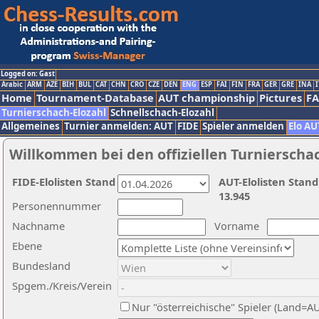
Logged on: Gast
Arabic
ARM
AZE
BIH
BUL
CAT
CHN
CRO
CZE
DEN
ENG
ESP
FAI
FIN
FRA
GER
GRE
INA
I
Home
Tournament-Database
AUT championship
Pictures
F
Turnierschach-Elozahl
Schnellschach-Elozahl
Allgemeines
Turnier anmelden: AUT
FIDE
Spieler anmelden
Elo AU
Willkommen bei den offiziellen Turnierscha
FIDE-Elolisten Stand
AUT-Elolisten Stand
13.945
Personennummer
Nachname
Vorname
Ebene
Bundesland
Spgem./Kreis/Verein
Nur "österreichische" Spieler (Land=A