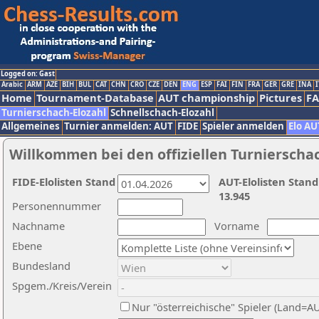
Logged on: Gast
Arabic
ARM
AZE
BIH
BUL
CAT
CHN
CRO
CZE
DEN
ENG
ESP
FAI
FIN
FRA
GER
GRE
INA
I
Home
Tournament-Database
AUT championship
Pictures
F
Turnierschach-Elozahl
Schnellschach-Elozahl
Allgemeines
Turnier anmelden: AUT
FIDE
Spieler anmelden
Elo AU
Willkommen bei den offiziellen Turnierscha
FIDE-Elolisten Stand
AUT-Elolisten Stand
13.945
Personennummer
Nachname
Vorname
Ebene
Bundesland
Spgem./Kreis/Verein
Nur "österreichische" Spieler (Land=A