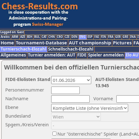
Logged on: Gast
Arabic
ARM
AZE
BIH
BUL
CAT
CHN
CRO
CZE
DEN
ENG
ESP
FAI
FIN
FRA
GER
GRE
INA
I
Home
Tournament-Database
AUT championship
Pictures
F
Turnierschach-Elozahl
Schnellschach-Elozahl
Allgemeines
Turnier anmelden: AUT
FIDE
Spieler anmelden
Elo AU
Willkommen bei den offiziellen Turnierscha
FIDE-Elolisten Stand
AUT-Elolisten Stand
13.945
Personennummer
Nachname
Vorname
Ebene
Bundesland
Spgem./Kreis/Verein
Nur "österreichische" Spieler (Land=A