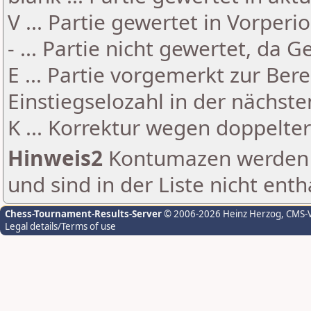
V ... Partie gewertet in Vorperi
- ... Partie nicht gewertet, da 
E ... Partie vorgemerkt zur Be
Einstiegselozahl in der nächst
K ... Korrektur wegen doppelt
Hinweis2
Kontumazen werden g
und sind in der Liste nicht enth
Chess-Tournament-Results-Server
© 2006-2026 Heinz Herzog
, CMS-
Legal details/Terms of use