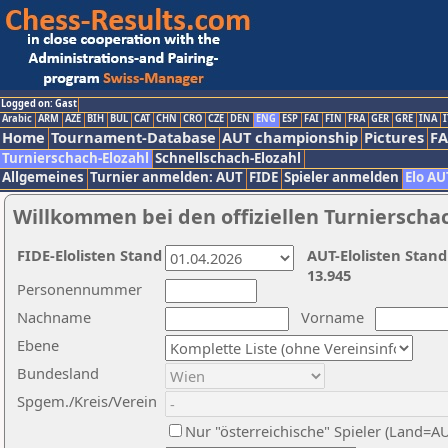
Logged on: Gast
Arabic
ARM
AZE
BIH
BUL
CAT
CHN
CRO
CZE
DEN
ENG
ESP
FAI
FIN
FRA
GER
GRE
INA
I
Home
Tournament-Database
AUT championship
Pictures
F
Turnierschach-Elozahl
Schnellschach-Elozahl
Allgemeines
Turnier anmelden: AUT
FIDE
Spieler anmelden
Elo AU
Willkommen bei den offiziellen Turnierscha
FIDE-Elolisten Stand
AUT-Elolisten Stand
13.945
Personennummer
Nachname
Vorname
Ebene
Bundesland
Spgem./Kreis/Verein
Nur "österreichische" Spieler (Land=A