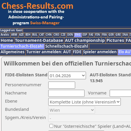
Logged on: Gast
Arabic
ARM
AZE
BIH
BUL
CAT
CHN
CRO
CZE
DEN
ENG
ESP
FAI
FIN
FRA
GER
GRE
INA
I
Home
Tournament-Database
AUT championship
Pictures
F
Turnierschach-Elozahl
Schnellschach-Elozahl
Allgemeines
Turnier anmelden: AUT
FIDE
Spieler anmelden
Elo AU
Willkommen bei den offiziellen Turnierscha
FIDE-Elolisten Stand
AUT-Elolisten Stand
13.945
Personennummer
Nachname
Vorname
Ebene
Bundesland
Spgem./Kreis/Verein
Nur "österreichische" Spieler (Land=A