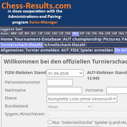
Logged on: Gast
Arabic
ARM
AZE
BIH
BUL
CAT
CHN
CRO
CZE
DEN
ENG
ESP
FAI
FIN
FRA
GER
GRE
INA
I
Home
Tournament-Database
AUT championship
Pictures
F
Turnierschach-Elozahl
Schnellschach-Elozahl
Allgemeines
Turnier anmelden: AUT
FIDE
Spieler anmelden
Elo AU
Willkommen bei den offiziellen Turnierscha
FIDE-Elolisten Stand
AUT-Elolisten Stand
13.945
Personennummer
Nachname
Vorname
Ebene
Bundesland
Spgem./Kreis/Verein
Nur "österreichische" Spieler (Land=A