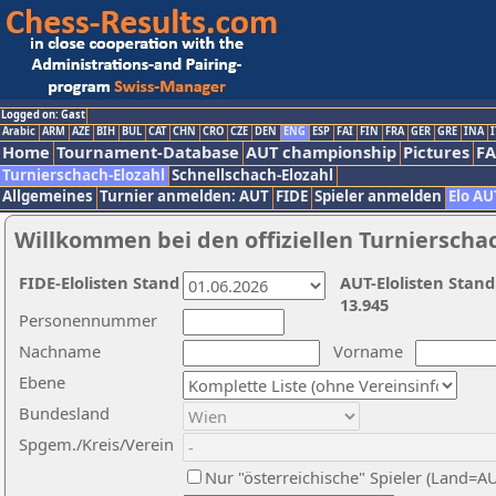
Logged on: Gast
Arabic
ARM
AZE
BIH
BUL
CAT
CHN
CRO
CZE
DEN
ENG
ESP
FAI
FIN
FRA
GER
GRE
INA
I
Home
Tournament-Database
AUT championship
Pictures
F
Turnierschach-Elozahl
Schnellschach-Elozahl
Allgemeines
Turnier anmelden: AUT
FIDE
Spieler anmelden
Elo AU
Willkommen bei den offiziellen Turnierscha
FIDE-Elolisten Stand
AUT-Elolisten Stand
13.945
Personennummer
Nachname
Vorname
Ebene
Bundesland
Spgem./Kreis/Verein
Nur "österreichische" Spieler (Land=A