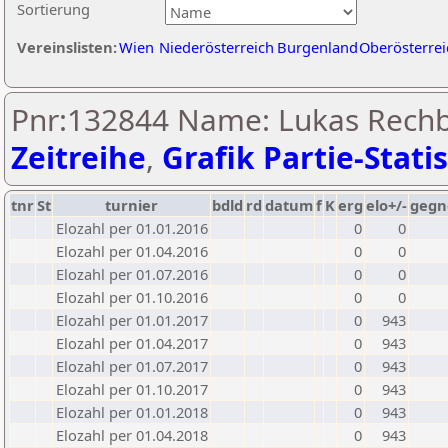
Sortierung
Vereinslisten:
Wien
Niederösterreich
Burgenland
Oberösterrei
Pnr:132844 Name: Lukas Rechb
Zeitreihe
,
Grafik Partie-Statis
tnr
St
turnier
bdld
rd
datum
f
K
erg
elo+/-
gegn
Elozahl per 01.01.2016
0
0
Elozahl per 01.04.2016
0
0
Elozahl per 01.07.2016
0
0
Elozahl per 01.10.2016
0
0
Elozahl per 01.01.2017
0
943
Elozahl per 01.04.2017
0
943
Elozahl per 01.07.2017
0
943
Elozahl per 01.10.2017
0
943
Elozahl per 01.01.2018
0
943
Elozahl per 01.04.2018
0
943