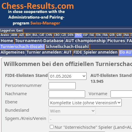
Logged on: Gast
Arabic
ARM
AZE
BIH
BUL
CAT
CHN
CRO
CZE
DEN
ENG
ESP
FAI
FIN
FRA
GER
GRE
INA
I
Home
Tournament-Database
AUT championship
Pictures
F
Turnierschach-Elozahl
Schnellschach-Elozahl
Allgemeines
Turnier anmelden: AUT
FIDE
Spieler anmelden
Elo AU
Willkommen bei den offiziellen Turnierscha
FIDE-Elolisten Stand
AUT-Elolisten Stand
13.945
Personennummer
Nachname
Vorname
Ebene
Bundesland
Spgem./Kreis/Verein
Nur "österreichische" Spieler (Land=A