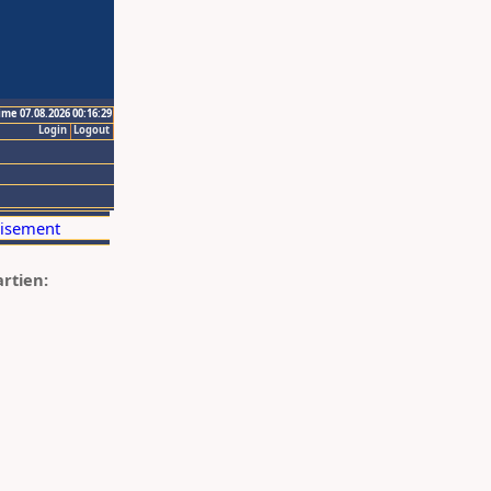
ime 07.08.2026 00:16:29
Login
Logout
artien: