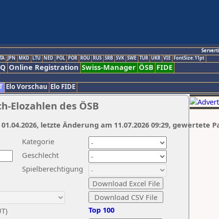
Servert
TA
JPN
MKD
LTU
NED
POL
POR
ROU
RUS
SRB
SVK
SWE
TUR
UKR
VIE
FontSize:11pt
AQ
Online Registration
Swiss-Manager
ÖSB
FIDE
T
Elo Vorschau
Elo FIDE
ch-Elozahlen des ÖSB
 01.04.2026, letzte Änderung am 11.07.2026 09:29, gewertete P
Kategorie
Geschlecht
Spielberechtigung
Top 100
UT)