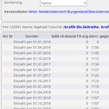
Sortierung
Vereinslisten:
Wien
Niederösterreich
Burgenland
Oberösterrei
Pnr:132931 Name: Raphael Futschik (
Grafik Elo-Zeitreihe
,
Graf
tnr
St
turnier
bdld
rd
datum
f
K
erg
elo+/-
gegn
Elozahl per 01.01.2016
0
0
Elozahl per 01.04.2016
0
1150
Elozahl per 01.07.2016
0
1143
Elozahl per 01.10.2016
0
1112
Elozahl per 01.01.2017
0
1134
Elozahl per 01.04.2017
0
1127
Elozahl per 01.07.2017
0
1123
Elozahl per 01.10.2017
0
1123
Elozahl per 01.01.2018
0
1119
Elozahl per 01.04.2018
0
1112
Elozahl per 01.07.2018
0
1107
Elozahl per 01.10.2018
0
1107
Elozahl per 01.01.2019
0
1150