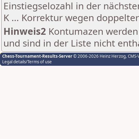
Einstiegselozahl in der nächst
K ... Korrektur wegen doppelt
Hinweis2
Kontumazen werden g
und sind in der Liste nicht enth
Chess-Tournament-Results-Server
© 2006-2026 Heinz Herzog
, CMS-
Legal details/Terms of use