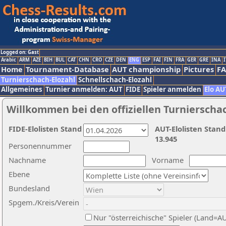
Logged on: Gast
Arabic
ARM
AZE
BIH
BUL
CAT
CHN
CRO
CZE
DEN
ENG
ESP
FAI
FIN
FRA
GER
GRE
INA
I
Home
Tournament-Database
AUT championship
Pictures
F
Turnierschach-Elozahl
Schnellschach-Elozahl
Allgemeines
Turnier anmelden: AUT
FIDE
Spieler anmelden
Elo AU
Willkommen bei den offiziellen Turnierscha
FIDE-Elolisten Stand
AUT-Elolisten Stand
13.945
Personennummer
Nachname
Vorname
Ebene
Bundesland
Spgem./Kreis/Verein
Nur "österreichische" Spieler (Land=A