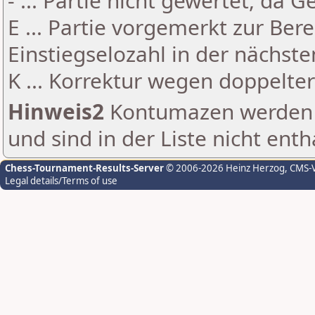
- ... Partie nicht gewertet, da 
E ... Partie vorgemerkt zur Be
Einstiegselozahl in der nächst
K ... Korrektur wegen doppelt
Hinweis2
Kontumazen werden g
und sind in der Liste nicht enth
Chess-Tournament-Results-Server
© 2006-2026 Heinz Herzog
, CMS-
Legal details/Terms of use