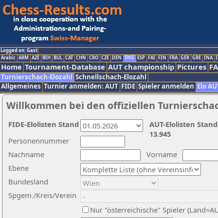
Logged on: Gast
Arabic
ARM
AZE
BIH
BUL
CAT
CHN
CRO
CZE
DEN
ENG
ESP
FAI
FIN
FRA
GER
GRE
INA
I
Home
Tournament-Database
AUT championship
Pictures
F
Turnierschach-Elozahl
Schnellschach-Elozahl
Allgemeines
Turnier anmelden: AUT
FIDE
Spieler anmelden
Elo AU
Willkommen bei den offiziellen Turnierscha
FIDE-Elolisten Stand
AUT-Elolisten Stand
13.945
Personennummer
Nachname
Vorname
Ebene
Bundesland
Spgem./Kreis/Verein
Nur "österreichische" Spieler (Land=A