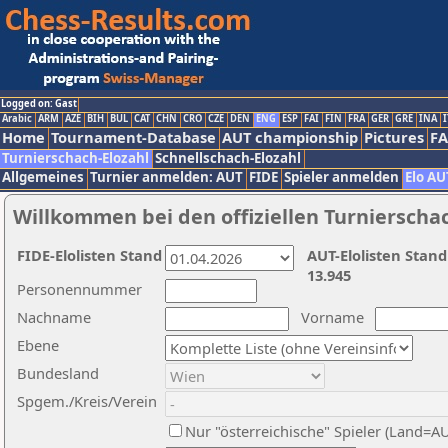
Logged on: Gast
Arabic
ARM
AZE
BIH
BUL
CAT
CHN
CRO
CZE
DEN
ENG
ESP
FAI
FIN
FRA
GER
GRE
INA
I
Home
Tournament-Database
AUT championship
Pictures
F
Turnierschach-Elozahl
Schnellschach-Elozahl
Allgemeines
Turnier anmelden: AUT
FIDE
Spieler anmelden
Elo AU
Willkommen bei den offiziellen Turnierscha
FIDE-Elolisten Stand
AUT-Elolisten Stand
13.945
Personennummer
Nachname
Vorname
Ebene
Bundesland
Spgem./Kreis/Verein
Nur "österreichische" Spieler (Land=A