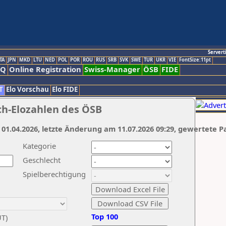
Servert
TA
JPN
MKD
LTU
NED
POL
POR
ROU
RUS
SRB
SVK
SWE
TUR
UKR
VIE
FontSize:11pt
AQ
Online Registration
Swiss-Manager
ÖSB
FIDE
T
Elo Vorschau
Elo FIDE
ch-Elozahlen des ÖSB
 01.04.2026, letzte Änderung am 11.07.2026 09:29, gewertete P
Kategorie
Geschlecht
Spielberechtigung
Top 100
UT)