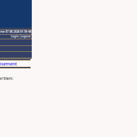
ime 07.08.2026 01:59:48
Login
Logout
artien: