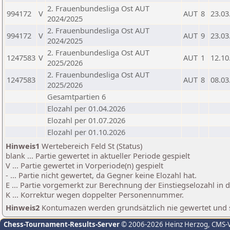
2. Frauenbundesliga Ost AUT
994172
V
AUT
8
23.03
2024/2025
2. Frauenbundesliga Ost AUT
994172
V
AUT
9
23.03
2024/2025
2. Frauenbundesliga Ost AUT
1247583
V
AUT
1
12.10
2025/2026
2. Frauenbundesliga Ost AUT
1247583
AUT
8
08.03
2025/2026
Gesamtpartien 6
Elozahl per 01.04.2026
Elozahl per 01.07.2026
Elozahl per 01.10.2026
Hinweis1
Wertebereich Feld St (Status)
blank ... Partie gewertet in aktueller Periode gespielt
V ... Partie gewertet in Vorperiode(n) gespielt
- ... Partie nicht gewertet, da Gegner keine Elozahl hat.
E ... Partie vorgemerkt zur Berechnung der Einstiegselozahl in
K ... Korrektur wegen doppelter Personennummer.
Hinweis2
Kontumazen werden grundsätzlich nie gewertet und sin
Chess-Tournament-Results-Server
© 2006-2026 Heinz Herzog
, CMS-