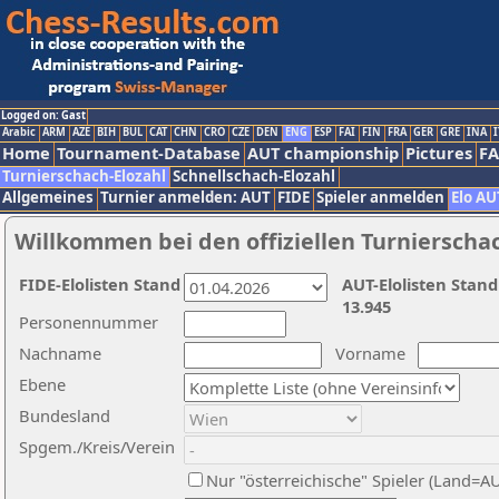
Logged on: Gast
Arabic
ARM
AZE
BIH
BUL
CAT
CHN
CRO
CZE
DEN
ENG
ESP
FAI
FIN
FRA
GER
GRE
INA
I
Home
Tournament-Database
AUT championship
Pictures
F
Turnierschach-Elozahl
Schnellschach-Elozahl
Allgemeines
Turnier anmelden: AUT
FIDE
Spieler anmelden
Elo AU
Willkommen bei den offiziellen Turnierscha
FIDE-Elolisten Stand
AUT-Elolisten Stand
13.945
Personennummer
Nachname
Vorname
Ebene
Bundesland
Spgem./Kreis/Verein
Nur "österreichische" Spieler (Land=A