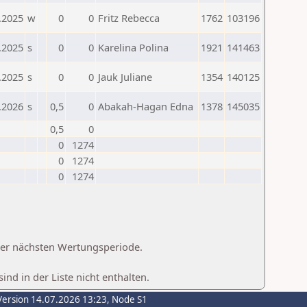
.2025
w
0
0
Fritz Rebecca
1762
103196
.2025
s
0
0
Karelina Polina
1921
141463
.2025
s
0
0
Jauk Juliane
1354
140125
.2026
s
0,5
0
Abakah-Hagan Edna
1378
145035
0,5
0
0
1274
0
1274
0
1274
 der nächsten Wertungsperiode.
d in der Liste nicht enthalten.
Version 14.07.2026 13:23, Node S1