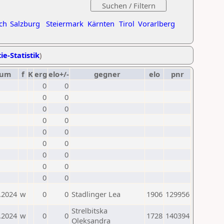
ch
Salzburg
Steiermark
Kärnten
Tirol
Vorarlberg
ie-Statistik
)
tum
f
K
erg
elo+/-
gegner
elo
pnr
0
0
0
0
0
0
0
0
0
0
0
0
0
0
0
0
0
0
.2024
w
0
0
Stadlinger Lea
1906
129956
Strelbitska
.2024
w
0
0
1728
140394
Oleksandra