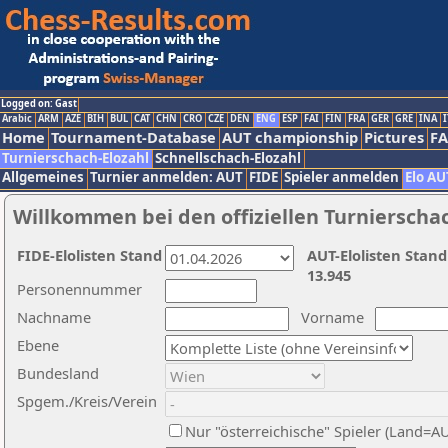
Logged on: Gast
Arabic
ARM
AZE
BIH
BUL
CAT
CHN
CRO
CZE
DEN
ENG
ESP
FAI
FIN
FRA
GER
GRE
INA
I
Home
Tournament-Database
AUT championship
Pictures
F
Turnierschach-Elozahl
Schnellschach-Elozahl
Allgemeines
Turnier anmelden: AUT
FIDE
Spieler anmelden
Elo AU
Willkommen bei den offiziellen Turnierscha
FIDE-Elolisten Stand
AUT-Elolisten Stand
13.945
Personennummer
Nachname
Vorname
Ebene
Bundesland
Spgem./Kreis/Verein
Nur "österreichische" Spieler (Land=A