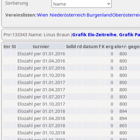
Sortierung
Vereinslisten:
Wien
Niederösterreich
Burgenland
Oberösterrei
Pnr:133343 Name: Linus Braun (
Grafik Elo-Zeitreihe
,
Grafik Pa
tnr
St
turnier
bdld
rd
datum
f
K
erg
elo+/-
gegn
Elozahl per 01.01.2016
0
800
Elozahl per 01.04.2016
0
800
Elozahl per 01.07.2016
0
823
Elozahl per 01.10.2016
0
800
Elozahl per 01.01.2017
0
800
Elozahl per 01.04.2017
0
800
Elozahl per 01.07.2017
0
800
Elozahl per 01.10.2017
0
800
Elozahl per 01.01.2018
0
894
Elozahl per 01.04.2018
0
894
Elozahl per 01.07.2018
0
865
Elozahl per 01.10.2018
0
800
Elozahl per 01.01.2019
0
830