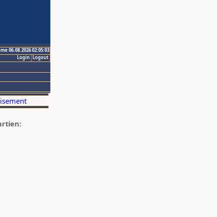
ime 06.08.2026 02:05:03
Login
Logout
artien: