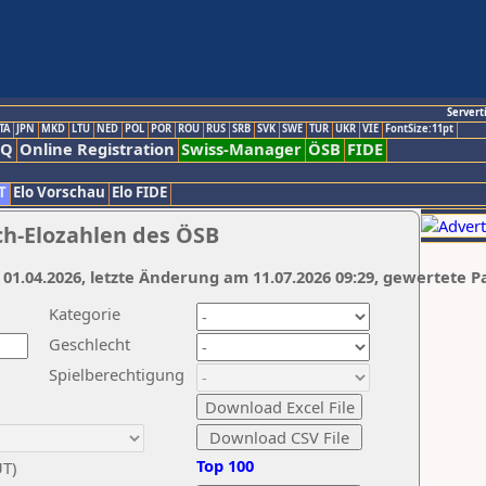
Servert
TA
JPN
MKD
LTU
NED
POL
POR
ROU
RUS
SRB
SVK
SWE
TUR
UKR
VIE
FontSize:11pt
AQ
Online Registration
Swiss-Manager
ÖSB
FIDE
T
Elo Vorschau
Elo FIDE
ch-Elozahlen des ÖSB
 01.04.2026, letzte Änderung am 11.07.2026 09:29, gewertete P
Kategorie
Geschlecht
Spielberechtigung
Top 100
UT)