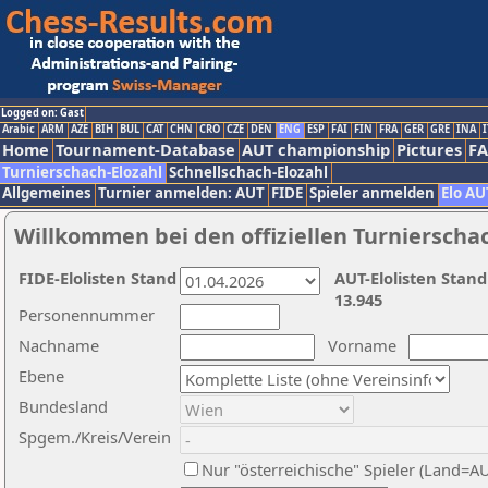
Logged on: Gast
Arabic
ARM
AZE
BIH
BUL
CAT
CHN
CRO
CZE
DEN
ENG
ESP
FAI
FIN
FRA
GER
GRE
INA
I
Home
Tournament-Database
AUT championship
Pictures
F
Turnierschach-Elozahl
Schnellschach-Elozahl
Allgemeines
Turnier anmelden: AUT
FIDE
Spieler anmelden
Elo AU
Willkommen bei den offiziellen Turnierscha
FIDE-Elolisten Stand
AUT-Elolisten Stand
13.945
Personennummer
Nachname
Vorname
Ebene
Bundesland
Spgem./Kreis/Verein
Nur "österreichische" Spieler (Land=A