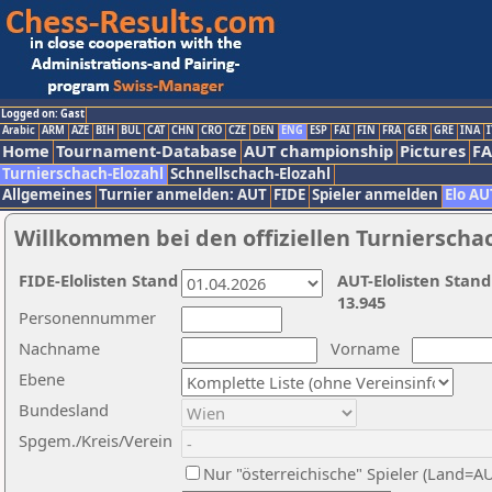
Logged on: Gast
Arabic
ARM
AZE
BIH
BUL
CAT
CHN
CRO
CZE
DEN
ENG
ESP
FAI
FIN
FRA
GER
GRE
INA
I
Home
Tournament-Database
AUT championship
Pictures
F
Turnierschach-Elozahl
Schnellschach-Elozahl
Allgemeines
Turnier anmelden: AUT
FIDE
Spieler anmelden
Elo AU
Willkommen bei den offiziellen Turnierscha
FIDE-Elolisten Stand
AUT-Elolisten Stand
13.945
Personennummer
Nachname
Vorname
Ebene
Bundesland
Spgem./Kreis/Verein
Nur "österreichische" Spieler (Land=A