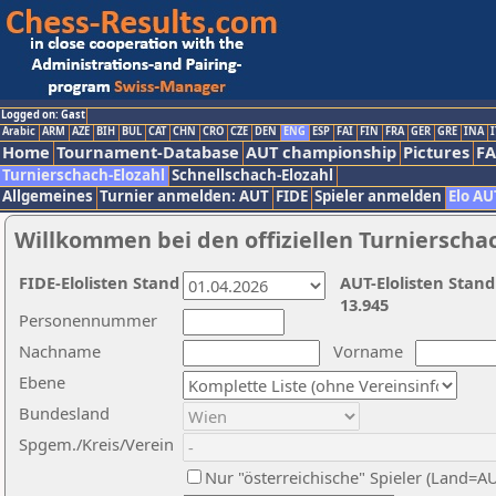
Logged on: Gast
Arabic
ARM
AZE
BIH
BUL
CAT
CHN
CRO
CZE
DEN
ENG
ESP
FAI
FIN
FRA
GER
GRE
INA
I
Home
Tournament-Database
AUT championship
Pictures
F
Turnierschach-Elozahl
Schnellschach-Elozahl
Allgemeines
Turnier anmelden: AUT
FIDE
Spieler anmelden
Elo AU
Willkommen bei den offiziellen Turnierscha
FIDE-Elolisten Stand
AUT-Elolisten Stand
13.945
Personennummer
Nachname
Vorname
Ebene
Bundesland
Spgem./Kreis/Verein
Nur "österreichische" Spieler (Land=A