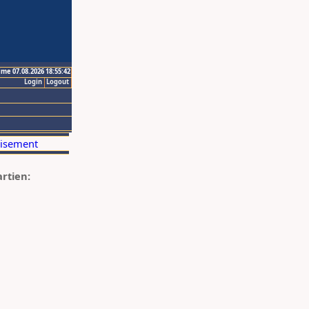
ime 07.08.2026 18:55:42
Login
Logout
artien: