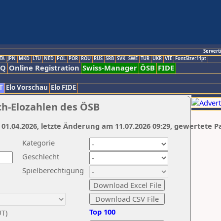
Servert
TA
JPN
MKD
LTU
NED
POL
POR
ROU
RUS
SRB
SVK
SWE
TUR
UKR
VIE
FontSize:11pt
AQ
Online Registration
Swiss-Manager
ÖSB
FIDE
T
Elo Vorschau
Elo FIDE
ch-Elozahlen des ÖSB
 01.04.2026, letzte Änderung am 11.07.2026 09:29, gewertete P
Kategorie
Geschlecht
Spielberechtigung
Top 100
UT)