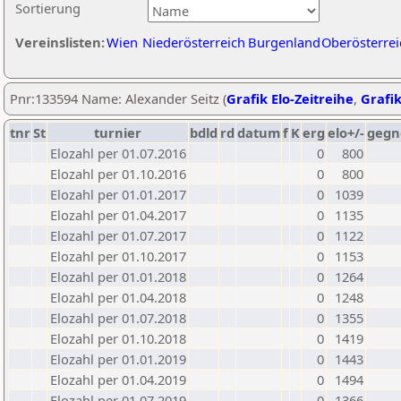
Sortierung
Vereinslisten:
Wien
Niederösterreich
Burgenland
Oberösterrei
Pnr:133594 Name: Alexander Seitz (
Grafik Elo-Zeitreihe
,
Grafik
tnr
St
turnier
bdld
rd
datum
f
K
erg
elo+/-
gegn
Elozahl per 01.07.2016
0
800
Elozahl per 01.10.2016
0
800
Elozahl per 01.01.2017
0
1039
Elozahl per 01.04.2017
0
1135
Elozahl per 01.07.2017
0
1122
Elozahl per 01.10.2017
0
1153
Elozahl per 01.01.2018
0
1264
Elozahl per 01.04.2018
0
1248
Elozahl per 01.07.2018
0
1355
Elozahl per 01.10.2018
0
1419
Elozahl per 01.01.2019
0
1443
Elozahl per 01.04.2019
0
1494
Elozahl per 01.07.2019
0
1366