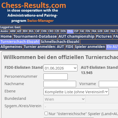
Logged on: Gast
Arabic
ARM
AZE
BIH
BUL
CAT
CHN
CRO
CZE
DEN
ENG
ESP
FAI
FIN
FRA
GER
GRE
INA
I
Home
Tournament-Database
AUT championship
Pictures
F
Turnierschach-Elozahl
Schnellschach-Elozahl
Allgemeines
Turnier anmelden: AUT
FIDE
Spieler anmelden
Elo AU
Willkommen bei den offiziellen Turnierscha
FIDE-Elolisten Stand
AUT-Elolisten Stand
13.945
Personennummer
Nachname
Vorname
Ebene
Bundesland
Spgem./Kreis/Verein
Nur "österreichische" Spieler (Land=A