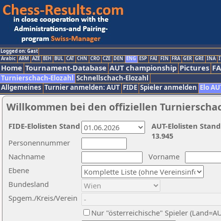
Logged on: Gast
Arabic
ARM
AZE
BIH
BUL
CAT
CHN
CRO
CZE
DEN
ENG
ESP
FAI
FIN
FRA
GER
GRE
INA
I
Home
Tournament-Database
AUT championship
Pictures
F
Turnierschach-Elozahl
Schnellschach-Elozahl
Allgemeines
Turnier anmelden: AUT
FIDE
Spieler anmelden
Elo AU
Willkommen bei den offiziellen Turnierscha
FIDE-Elolisten Stand
AUT-Elolisten Stand
13.945
Personennummer
Nachname
Vorname
Ebene
Bundesland
Spgem./Kreis/Verein
Nur "österreichische" Spieler (Land=A