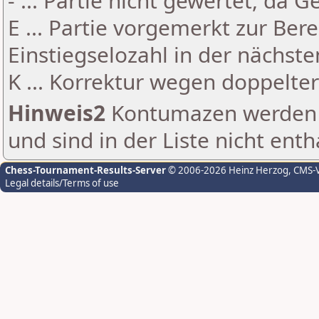
- ... Partie nicht gewertet, da 
E ... Partie vorgemerkt zur Be
Einstiegselozahl in der nächst
K ... Korrektur wegen doppelt
Hinweis2
Kontumazen werden g
und sind in der Liste nicht enth
Chess-Tournament-Results-Server
© 2006-2026 Heinz Herzog
, CMS-
Legal details/Terms of use