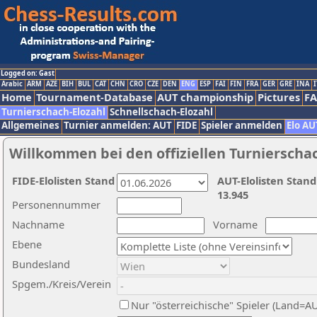
Logged on: Gast
Arabic
ARM
AZE
BIH
BUL
CAT
CHN
CRO
CZE
DEN
ENG
ESP
FAI
FIN
FRA
GER
GRE
INA
I
Home
Tournament-Database
AUT championship
Pictures
F
Turnierschach-Elozahl
Schnellschach-Elozahl
Allgemeines
Turnier anmelden: AUT
FIDE
Spieler anmelden
Elo AU
Willkommen bei den offiziellen Turnierscha
FIDE-Elolisten Stand
AUT-Elolisten Stand
13.945
Personennummer
Nachname
Vorname
Ebene
Bundesland
Spgem./Kreis/Verein
Nur "österreichische" Spieler (Land=A