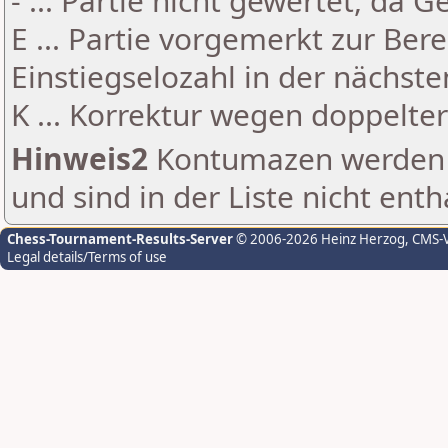
- ... Partie nicht gewertet, da 
E ... Partie vorgemerkt zur Be
Einstiegselozahl in der nächst
K ... Korrektur wegen doppelt
Hinweis2
Kontumazen werden g
und sind in der Liste nicht enth
Chess-Tournament-Results-Server
© 2006-2026 Heinz Herzog
, CMS-
Legal details/Terms of use