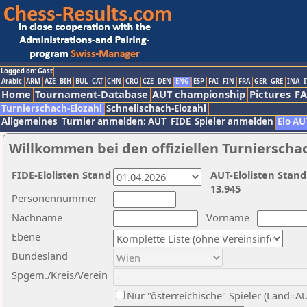
Logged on: Gast
Arabic
ARM
AZE
BIH
BUL
CAT
CHN
CRO
CZE
DEN
ENG
ESP
FAI
FIN
FRA
GER
GRE
INA
I
Home
Tournament-Database
AUT championship
Pictures
F
Turnierschach-Elozahl
Schnellschach-Elozahl
Allgemeines
Turnier anmelden: AUT
FIDE
Spieler anmelden
Elo AU
Willkommen bei den offiziellen Turnierscha
FIDE-Elolisten Stand
AUT-Elolisten Stand
13.945
Personennummer
Nachname
Vorname
Ebene
Bundesland
Spgem./Kreis/Verein
Nur "österreichische" Spieler (Land=A